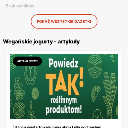
Brak wyników
POKAŻ WSZYSTKIE GAZETKI
Wegańskie jogurty - artykuły
AKTUALNOŚCI
18 lipca wystartowała nowa akcja Lidla pod hasłem