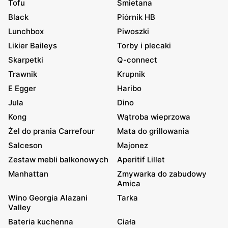
Tofu
Śmietana
Black
Piórnik HB
Lunchbox
Piwoszki
Likier Baileys
Torby i plecaki
Skarpetki
Q-connect
Trawnik
Krupnik
E Egger
Haribo
Jula
Dino
Kong
Wątroba wieprzowa
Żel do prania Carrefour
Mata do grillowania
Salceson
Majonez
Zestaw mebli balkonowych
Aperitif Lillet
Manhattan
Zmywarka do zabudowy
Amica
Wino Georgia Alazani
Tarka
Valley
Bateria kuchenna
Ciała