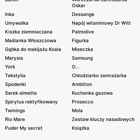
Oskar
Inka
Dessange
Umywalka
Napój witaminowy Dr Witt
Kiszka ziemniaczana
Palmolive
Maślanka Włoszczowa
Figurka
Gąbka do makijażu Koala
Miseczka
Marysia
Samsung
York
O...
Tekstylia
Chłodziarko zamrażarka
Spodenki
Ambition
Serek almette
Kuchenka gazowa
Spirytus rektyfikowany
Prosecco
Twinings
Mola
Rio Mare
Zestaw kluczy nasadowych
Puder My secret
Książka