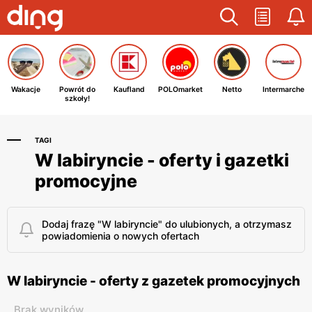
Wakacje
Powrót do
Kaufland
POLOmarket
Netto
Intermarche
szkoły!
TAGI
W labiryncie - oferty i gazetki
promocyjne
Dodaj frazę "W labiryncie" do ulubionych, a otrzymasz
powiadomienia o nowych ofertach
W labiryncie - oferty z gazetek promocyjnych
Brak wyników