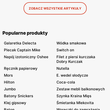
ZOBACZ WSZYSTKIE ARTYKUŁY
Popularne produkty
Galaretka Delecta
Wódka smakowa
Plecak Captain Mike
Switch on
Napój izotoniczny Oshee
Filet z piersi kurczaka
Dobry Kurczak
Ręcznik papierowy
Nutella
Mors
E. wedel słodycze
Hilton
Coca-cola
Jumbo
Zestaw mebli balkonowych
Batony Snickers
Szynka Kraina Mięs
Klej gipsowy
Śmietanka Mlekovita
Baton
Woreczki do zamrażania