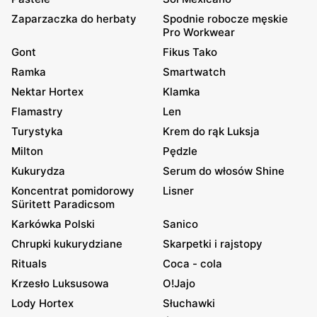
Zaparzaczka do herbaty
Spodnie robocze męskie
Pro Workwear
Gont
Fikus Tako
Ramka
Smartwatch
Nektar Hortex
Klamka
Flamastry
Len
Turystyka
Krem do rąk Luksja
Milton
Pędzle
Kukurydza
Serum do włosów Shine
Koncentrat pomidorowy
Lisner
Süritett Paradicsom
Karkówka Polski
Sanico
Chrupki kukurydziane
Skarpetki i rajstopy
Rituals
Coca - cola
Krzesło Luksusowa
O!Jajo
Lody Hortex
Słuchawki