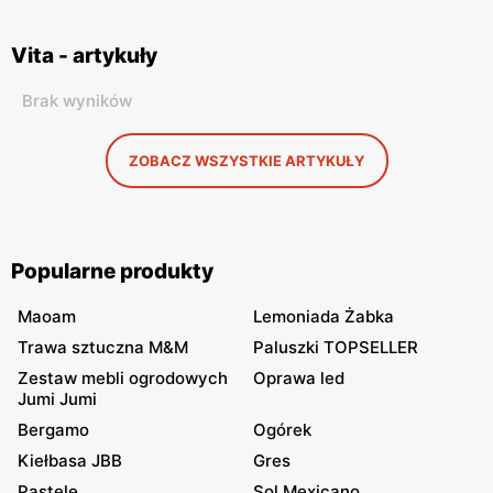
Vita - artykuły
Brak wyników
ZOBACZ WSZYSTKIE ARTYKUŁY
Popularne produkty
Maoam
Lemoniada Żabka
Trawa sztuczna M&M
Paluszki TOPSELLER
Zestaw mebli ogrodowych
Oprawa led
Jumi Jumi
Bergamo
Ogórek
Kiełbasa JBB
Gres
Pastele
Sol Mexicano