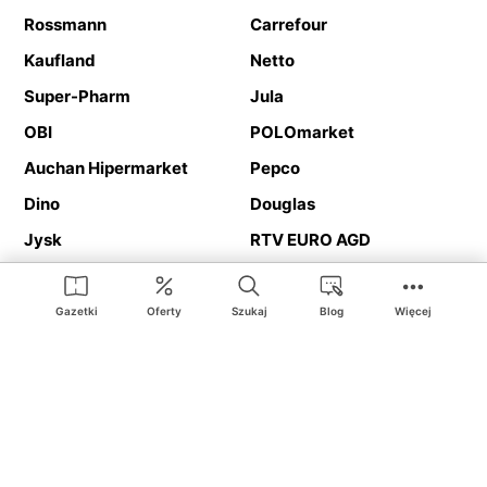
Rossmann
Carrefour
Kaufland
Netto
Super-Pharm
Jula
OBI
POLOmarket
Auchan Hipermarket
Pepco
Dino
Douglas
Jysk
RTV EURO AGD
Action
Media Expert
Deichmann
Media Markt
Gazetki
Oferty
Szukaj
Blog
Więcej
Ding.pl to serwis internetowy prezentujący
gazetki promocyjne
oraz
katalogi
sklepów i dużych sieci handlowych. Dzięki
geolokalizacji otrzymasz przede wszystkim oferty sklepów, z
Twojego bliskiego otoczenia. Dodatkowo na stronie znajdziesz
adresy sklepów, więc w trakcie podróży bez problemu trafisz do
ulubionego sklepu.