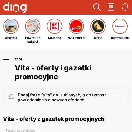
Wakacje
Powrót do
Kaufland
POLOmarket
Netto
Intermarche
szkoły!
TAGI
Vita - oferty i gazetki
promocyjne
Dodaj frazę "vita" do ulubionych, a otrzymasz
powiadomienia o nowych ofertach
Vita - oferty z gazetek promocyjnych
Brak wyników