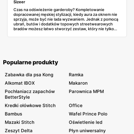
Sizeer
Czas na odświeżenie garderoby? Kompletowanie
dopracowanej męskiej stylizacji, kiedy aura za oknem nie
sprzyja, może być nie lada wyzwaniem. Jednak z pomocą
ubrań, butów i dodatków topowych streetwearowych
bradów możesz łatwo stworzyć zestaw, który nie tylko
sprosta zmiennej pogodzie, ale również będzie doskonale
się prezentował w ciągu całego dnia. Jakie produkty
muszą znaleźć się w Twojej szafie w tym sezonie? Oto
lista naszych faworytów!
Popularne produkty
Zabawka dla psa Kong
Ramka
Alkomat IBOX
Makaron
Pochłaniacz zapachów
Parownica MPM
BetterStyle
Kredki ołówkowe Stitch
Office
Bambus
Wafel Prince Polo
Mazaki Stitch
Oświetlenie led
Zeszyt Delta
Płyn uniwersalny