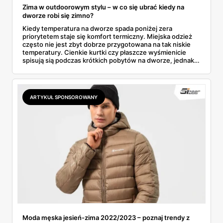
Zima w outdoorowym stylu – w co się ubrać kiedy na
dworze robi się zimno?
Kiedy temperatura na dworze spada poniżej zera
priorytetem staje się komfort termiczny. Miejska odzież
często nie jest zbyt dobrze przygotowana na tak niskie
temperatury. Cienkie kurtki czy płaszcze wyśmienicie
spisują sią podczas krótkich pobytów na dworze, jednak
często są niewystarczające kiedy w miejski krajobraz
zawitają siarczyste mrozy.
ARTYKUŁ SPONSOROWANY
Moda męska jesień-zima 2022/2023 – poznaj trendy z