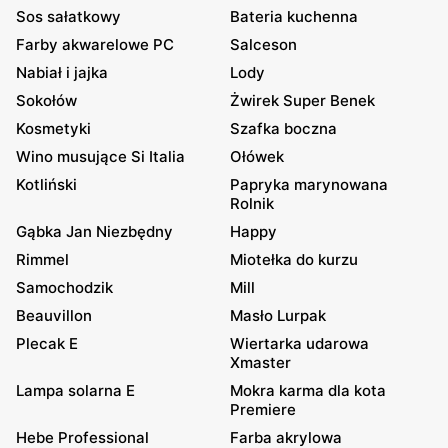
Sos sałatkowy
Bateria kuchenna
Farby akwarelowe PC
Salceson
Nabiał i jajka
Lody
Sokołów
Żwirek Super Benek
Kosmetyki
Szafka boczna
Wino musujące Si Italia
Ołówek
Kotliński
Papryka marynowana
Rolnik
Gąbka Jan Niezbędny
Happy
Rimmel
Miotełka do kurzu
Samochodzik
Mill
Beauvillon
Masło Lurpak
Plecak E
Wiertarka udarowa
Xmaster
Lampa solarna E
Mokra karma dla kota
Premiere
Hebe Professional
Farba akrylowa