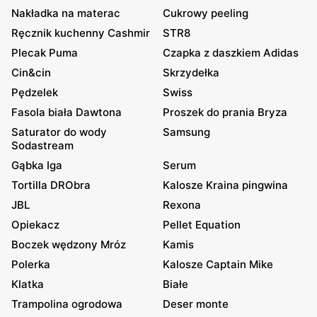
Nakładka na materac
Cukrowy peeling
Ręcznik kuchenny Cashmir
STR8
Plecak Puma
Czapka z daszkiem Adidas
Cin&cin
Skrzydełka
Pędzelek
Swiss
Fasola biała Dawtona
Proszek do prania Bryza
Saturator do wody
Samsung
Sodastream
Gąbka Iga
Serum
Tortilla DRObra
Kalosze Kraina pingwina
JBL
Rexona
Opiekacz
Pellet Equation
Boczek wędzony Mróz
Kamis
Polerka
Kalosze Captain Mike
Klatka
Białe
Trampolina ogrodowa
Deser monte