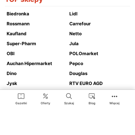
Biedronka
Lidl
Rossmann
Carrefour
Kaufland
Netto
Super-Pharm
Jula
OBI
POLOmarket
Auchan Hipermarket
Pepco
Dino
Douglas
Jysk
RTV EURO AGD
Action
Media Expert
Deichmann
Media Markt
Gazetki
Oferty
Szukaj
Blog
Więcej
Ding.pl to serwis internetowy prezentujący
gazetki promocyjne
oraz
katalogi
sklepów i dużych sieci handlowych. Dzięki
geolokalizacji otrzymasz przede wszystkim oferty sklepów, z