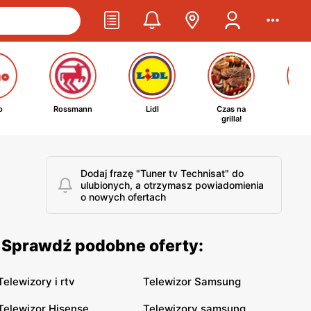
o
Rossmann
Lidl
Czas na
Ta
grilla!
kosm
Dodaj frazę "Tuner tv Technisat" do
ulubionych, a otrzymasz powiadomienia
o nowych ofertach
. Sprawdź podobne oferty:
Telewizory i rtv
Telewizor Samsung
Telewizor Hisense
Telewizory samsung