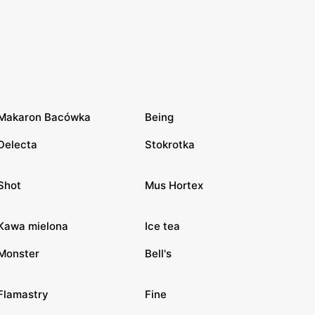
Makaron Bacówka
Being
Delecta
Stokrotka
Shot
Mus Hortex
Kawa mielona
Ice tea
Monster
Bell's
Flamastry
Fine