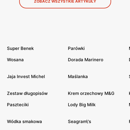
ZOBACZ WSZYSTKIE ARTYKUŁY
Super Benek
Parówki
Wosana
Dorada Marinero
Jaja Invest Michel
Maślanka
Zestaw długopisów
Krem orzechowy M&G
Paszteciki
Lody Big Milk
Wódka smakowa
Seagram\'s