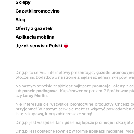
Sklepy
Gazetki promocyjne
Blog
Oferty z gazetek
Aplikacja mobilna
Język serwisu: Polski
Ding.pl to serwis internetowy prezentujący
gazetki promocyjn
otoczenia. Dodatkowo na stronie znajdziesz adresy sklepów, wię
Na naszym serwisie znajdziesz najlepsze
promocje
i
oferty
z ca
lub
panele podłogowe
. Kupić
rower
na prezent? Spróbować
pi
czy
Leroy Merlin
.
Nie interesują cię wszystkie
promocyjne
produkty? Chcesz do
przyjemne
! W naszym serwisie możesz włączyć powiadomieni
listę zakupową, którą zabierzesz ze sobą!
Ding.pl jest wszędzie tam, gdzie
najlepsze promocje
i
okazje
! 
Ding.pl jest dostępne również w formie
aplikacji mobilnej
. Moż