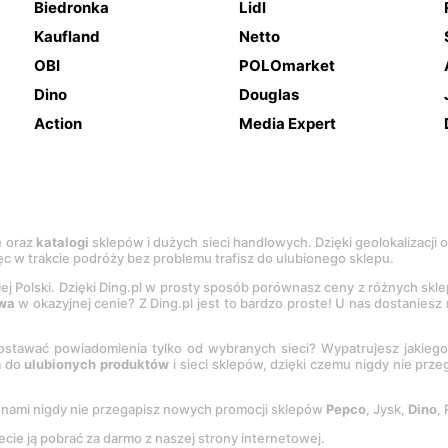
Biedronka
Lidl
Kaufland
Netto
OBI
POLOmarket
Dino
Douglas
Action
Media Expert
e
oraz
katalogi
sklepów i dużych sieci handlowych. Dzięki geolokalizacji
c w trakcie podróży bez problemu trafisz do ulubionego sklepu.
łej Polski. Dzięki Ding.pl w prosty sposób porównasz ceny z różnych skl
wa
w okazyjnej cenie? Z Ding.pl jest to bardzo proste! U nas dostanies
stawać powiadomienia tylko od wybranych sieci? Wypatrujesz jakieg
a do
ulubionych produktów
i sieci sklepów, dzięki czemu nigdy nie prz
Z nami nigdy nie przegapisz nowych promocji sklepów
Pepco
, Jysk,
Dino
,
ecie ją pobrać za darmo z naszej strony internetowej.