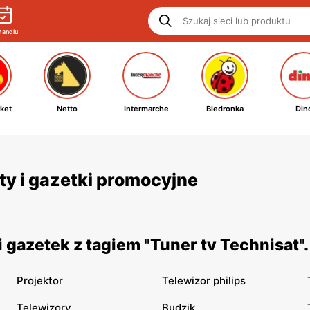
handlu
ket
Netto
Intermarche
Biedronka
Din
rty i gazetki promocyjne
 gazetek z tagiem "Tuner tv Technisat"
Projektor
Telewizor philips
Telewizory
Budzik