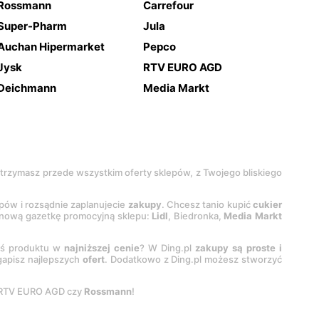
Rossmann
Carrefour
Super-Pharm
Jula
Auchan Hipermarket
Pepco
Jysk
RTV EURO AGD
Deichmann
Media Markt
 otrzymasz przede wszystkim oferty sklepów, z Twojego bliskiego
epów i rozsądnie zaplanujecie
zakupy
. Chcesz tanio kupić
cukier
z nową gazetkę promocyjną sklepu:
Lidl
, Biedronka,
Media Markt
oś produktu w
najniższej cenie
? W Ding.pl
zakupy są proste i
egapisz najlepszych
ofert
. Dodatkowo z Ding.pl możesz stworzyć
 RTV EURO AGD czy
Rossmann
!