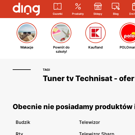
Gazetki
Produkty
Sklepy
Blog
Dni 
Wakacje
Powrót do
Kaufland
POLOmar
szkoły!
TAGI
Tuner tv Technisat - ofe
Obecnie nie posiadamy produktów i
Budzik
Telewizor
Rtv
Telewizor Sharp