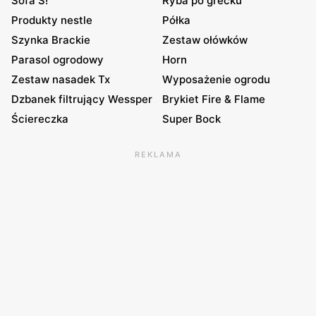
Sofa S!
Ryba po grecku
Produkty nestle
Półka
Szynka Brackie
Zestaw ołówków
Parasol ogrodowy
Horn
Zestaw nasadek Tx
Wyposażenie ogrodu
Dzbanek filtrujący Wessper
Brykiet Fire & Flame
Ściereczka
Super Bock
REKLAMA