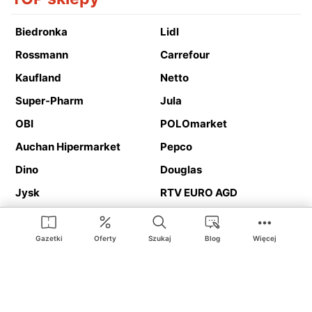
Biedronka
Lidl
Rossmann
Carrefour
Kaufland
Netto
Super-Pharm
Jula
OBI
POLOmarket
Auchan Hipermarket
Pepco
Dino
Douglas
Jysk
RTV EURO AGD
Action
Media Expert
Deichmann
Media Markt
Gazetki
Oferty
Szukaj
Blog
Więcej
Ding.pl to serwis internetowy prezentujący
gazetki promocyjne
oraz
katalogi
sklepów i dużych sieci handlowych. Dzięki
geolokalizacji otrzymasz przede wszystkim oferty sklepów, z