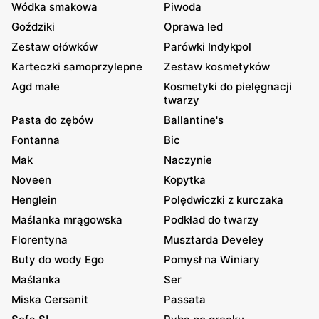
Wódka smakowa
Piwoda
Goździki
Oprawa led
Zestaw ołówków
Parówki Indykpol
Karteczki samoprzylepne
Zestaw kosmetyków
Agd małe
Kosmetyki do pielęgnacji
twarzy
Pasta do zębów
Ballantine's
Fontanna
Bic
Mak
Naczynie
Noveen
Kopytka
Henglein
Polędwiczki z kurczaka
Maślanka mrągowska
Podkład do twarzy
Florentyna
Musztarda Develey
Buty do wody Ego
Pomysł na Winiary
Maślanka
Ser
Miska Cersanit
Passata