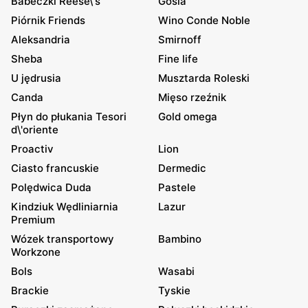
Babeczki Reese\'s
Gosia
Piórnik Friends
Wino Conde Noble
Aleksandria
Smirnoff
Sheba
Fine life
U jędrusia
Musztarda Roleski
Canda
Mięso rzeźnik
Płyn do płukania Tesori
Gold omega
d\'oriente
Proactiv
Lion
Ciasto francuskie
Dermedic
Polędwica Duda
Pastele
Kindziuk Wędliniarnia
Lazur
Premium
Wózek transportowy
Bambino
Workzone
Bols
Wasabi
Brackie
Tyskie