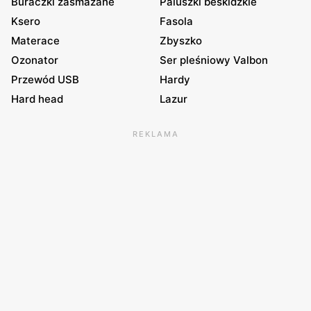
Buraczki zasmażane
Paluszki beskidzkie
Ksero
Fasola
Materace
Zbyszko
Ozonator
Ser pleśniowy Valbon
Przewód USB
Hardy
Hard head
Lazur
REKLAMA