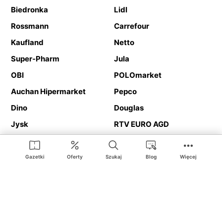
Biedronka
Lidl
Rossmann
Carrefour
Kaufland
Netto
Super-Pharm
Jula
OBI
POLOmarket
Auchan Hipermarket
Pepco
Dino
Douglas
Jysk
RTV EURO AGD
Action
Media Expert
Deichmann
Media Markt
Gazetki
Oferty
Szukaj
Blog
Więcej
Ding.pl to serwis internetowy prezentujący
gazetki promocyjne
oraz
katalogi
sklepów i dużych sieci handlowych. Dzięki
geolokalizacji otrzymasz przede wszystkim oferty sklepów, z
Twojego bliskiego otoczenia. Dodatkowo na stronie znajdziesz
adresy sklepów, więc w trakcie podróży bez problemu trafisz do