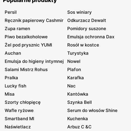
Popularne produkty
Persil
Sos winiary
Ręcznik papierowy Cashmir
Odkurzacz Dewalt
Zupa ramen
Pomidory suszone
Piwo bezalkoholowe
Emulsja ochronna Dax
Żel pod prysznic YUMI
Rosół w kostce
Auchan
Turystyka
Emulsja do higieny intymnej
Nowel
Salami Mistrz Rohus
Plafon
Pralka
Karafka
Lucky fish
Nac
Misa
Kantówka
Szorty chłopięcę
Szynka Bell
Wafle ryżowe
Serum do włosów Shine
Smartband MI
Kuchenka
Naświetlacz
Arbuz C &C