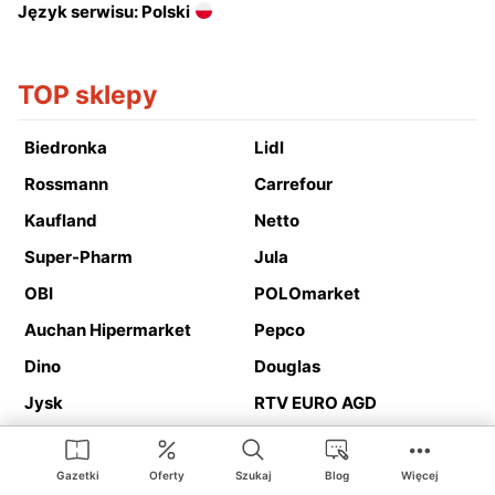
Język serwisu: Polski
TOP sklepy
Biedronka
Lidl
Rossmann
Carrefour
Kaufland
Netto
Super-Pharm
Jula
OBI
POLOmarket
Auchan Hipermarket
Pepco
Dino
Douglas
Jysk
RTV EURO AGD
Action
Media Expert
Deichmann
Media Markt
Gazetki
Oferty
Szukaj
Blog
Więcej