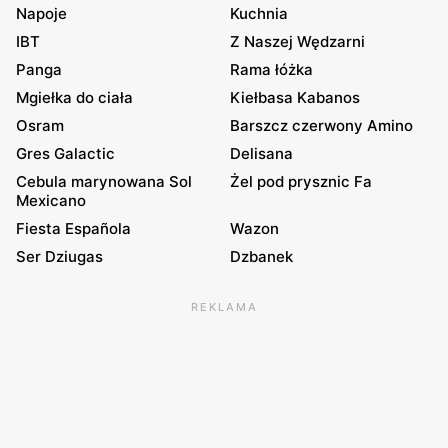
Napoje
Kuchnia
IBT
Z Naszej Wędzarni
Panga
Rama łóżka
Mgiełka do ciała
Kiełbasa Kabanos
Osram
Barszcz czerwony Amino
Gres Galactic
Delisana
Cebula marynowana Sol
Żel pod prysznic Fa
Mexicano
Fiesta Española
Wazon
Ser Dziugas
Dzbanek
REKLAMA