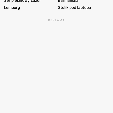
Ser pleśniowy Lazur
Barmańska
Lemberg
Stolik pod laptopa
REKLAMA