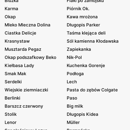
Bluzka
Flaki po zamojsku
Karma
Piórnik Ok.
Okap
Kawa mrożona
Mleko Mleczna Dolina
Długopis Parker
Ciastka Delicje
Taśma klejąca deli
Krasnystaw
Sól kamienna Kłodawska
Musztarda Pegaz
Zapiekanka
Okap podszafkowy Beko
Nik-Pol
Kiełbasa Lady
Kuchenka Gorenje
Smak Mak
Podłoga
Serdelki
Lech
Wiejskie ziemniaczki
Pasta do zębów Colgate
Berlinki
Paso
Barszcz czerwony
Big milk
Stolik
Długopis Kidea
Lenor
Müller