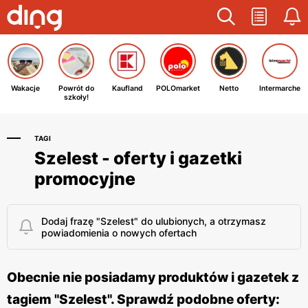
Wakacje
Powrót do
Kaufland
POLOmarket
Netto
Intermarche
szkoły!
TAGI
Szelest - oferty i gazetki
promocyjne
Dodaj frazę "Szelest" do ulubionych, a otrzymasz
powiadomienia o nowych ofertach
Obecnie nie posiadamy produktów i gazetek z
tagiem "Szelest". Sprawdź podobne oferty: