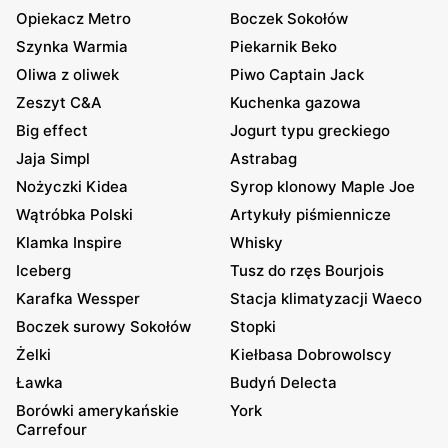
Opiekacz Metro
Boczek Sokołów
Szynka Warmia
Piekarnik Beko
Oliwa z oliwek
Piwo Captain Jack
Zeszyt C&A
Kuchenka gazowa
Big effect
Jogurt typu greckiego
Jaja Simpl
Astrabag
Nożyczki Kidea
Syrop klonowy Maple Joe
Wątróbka Polski
Artykuły piśmiennicze
Klamka Inspire
Whisky
Iceberg
Tusz do rzęs Bourjois
Karafka Wessper
Stacja klimatyzacji Waeco
Boczek surowy Sokołów
Stopki
Żelki
Kiełbasa Dobrowolscy
Ławka
Budyń Delecta
Borówki amerykańskie
York
Carrefour