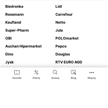
Biedronka
Lidl
Rossmann
Carrefour
Kaufland
Netto
Super-Pharm
Jula
OBI
POLOmarket
Auchan Hipermarket
Pepco
Dino
Douglas
Jysk
RTV EURO AGD
Action
Media Expert
Deichmann
Media Markt
Gazetki
Oferty
Szukaj
Blog
Więcej
Ding.pl to serwis internetowy prezentujący
gazetki promocyjne
oraz
katalogi
sklepów i dużych sieci handlowych. Dzięki
geolokalizacji otrzymasz przede wszystkim oferty sklepów, z
Twojego bliskiego otoczenia. Dodatkowo na stronie znajdziesz
adresy sklepów, więc w trakcie podróży bez problemu trafisz do