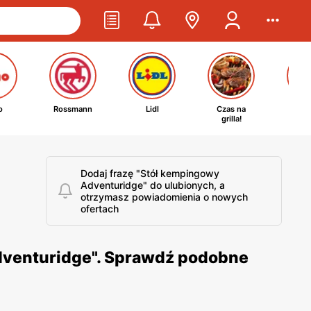
o
Rossmann
Lidl
Czas na
Ta
grilla!
kosm
Dodaj frazę "Stół kempingowy
Adventuridge" do ulubionych, a
otrzymasz powiadomienia o nowych
ofertach
dventuridge". Sprawdź podobne