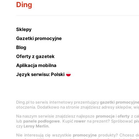
Ding
Sklepy
Gazetki promocyjne
Blog
Oferty z gazetek
Aplikacja mobilna
Język serwisu: Polski
Ding.pl to serwis internetowy prezentujący
gazetki promocyjn
otoczenia. Dodatkowo na stronie znajdziesz adresy sklepów, wię
Na naszym serwisie znajdziesz najlepsze
promocje
i
oferty
z ca
lub
panele podłogowe
. Kupić
rower
na prezent? Spróbować
pi
czy
Leroy Merlin
.
Nie interesują cię wszystkie
promocyjne
produkty? Chcesz do