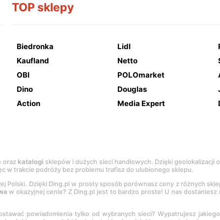
TOP sklepy
Biedronka
Lidl
Kaufland
Netto
OBI
POLOmarket
Dino
Douglas
Action
Media Expert
e
oraz
katalogi
sklepów i dużych sieci handlowych. Dzięki geolokalizacji
c w trakcie podróży bez problemu trafisz do ulubionego sklepu.
łej Polski. Dzięki Ding.pl w prosty sposób porównasz ceny z różnych skl
wa
w okazyjnej cenie? Z Ding.pl jest to bardzo proste! U nas dostanies
stawać powiadomienia tylko od wybranych sieci? Wypatrujesz jakieg