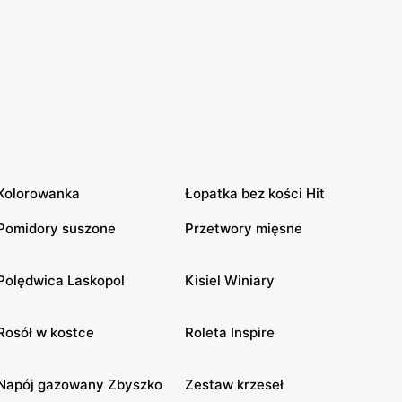
Kolorowanka
Łopatka bez kości Hit
Pomidory suszone
Przetwory mięsne
Polędwica Laskopol
Kisiel Winiary
Rosół w kostce
Roleta Inspire
Napój gazowany Zbyszko
Zestaw krzeseł