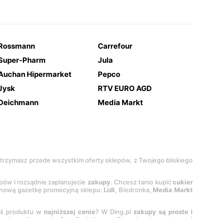
Rossmann
Carrefour
Super-Pharm
Jula
Auchan Hipermarket
Pepco
Jysk
RTV EURO AGD
Deichmann
Media Markt
 otrzymasz przede wszystkim oferty sklepów, z Twojego bliskiego
epów i rozsądnie zaplanujecie
zakupy
. Chcesz tanio kupić
cukier
z nową gazetkę promocyjną sklepu:
Lidl
, Biedronka,
Media Markt
oś produktu w
najniższej cenie
? W Ding.pl
zakupy są proste i