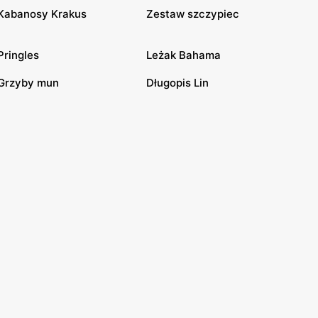
Kabanosy Krakus
Zestaw szczypiec
Pringles
Leżak Bahama
Grzyby mun
Długopis Lin