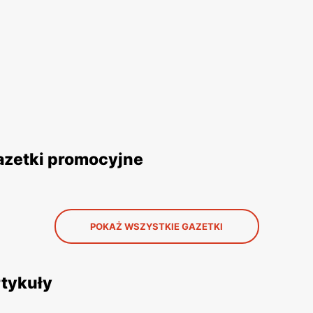
azetki promocyjne
POKAŻ WSZYSTKIE GAZETKI
rtykuły