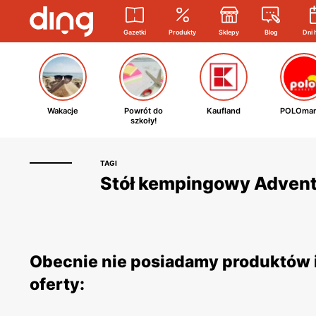
Gazetki
Produkty
Sklepy
Blog
Dni 
Wakacje
Powrót do
Kaufland
POLOmar
szkoły!
TAGI
Stół kempingowy Adventu
Obecnie nie posiadamy produktów 
oferty: