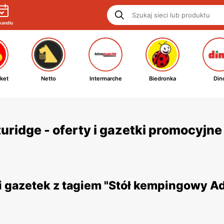
handlu
ket
Netto
Intermarche
Biedronka
Din
ridge - oferty i gazetki promocyjne
i gazetek z tagiem "Stół kempingowy A