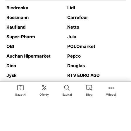
Biedronka
Lidl
Rossmann
Carrefour
Kaufland
Netto
Super-Pharm
Jula
OBI
POLOmarket
Auchan Hipermarket
Pepco
Dino
Douglas
Jysk
RTV EURO AGD
Action
Media Expert
Deichmann
Media Markt
Gazetki
Oferty
Szukaj
Blog
Więcej
Ding.pl to serwis internetowy prezentujący
gazetki promocyjne
oraz
katalogi
sklepów i dużych sieci handlowych. Dzięki
geolokalizacji otrzymasz przede wszystkim oferty sklepów, z
Twojego bliskiego otoczenia. Dodatkowo na stronie znajdziesz
adresy sklepów, więc w trakcie podróży bez problemu trafisz do