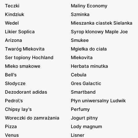
Teczki
Maliny Economy
Kindziuk
Szminka
Wedel
Mieszanka ciastek Sielanka
Likier Soplica
Syrop klonowy Maple Joe
Arizona
Smukee
Twaróg Mlekovita
Mgiełka do ciała
Ser topiony Hochland
Mlekovita
Mleko smakowe
Herbata minutka
Bell's
Cebula
Słodycze
Gres Galactic
Dezodorant adidas
Smartband
Pedro\'s
Płyn uniwersalny Ludwik
Chipsy lay's
Perfumy
Woreczki do zamrażania
Jogurt pitny
Pizza
Lody magnum
Venus
Lisner