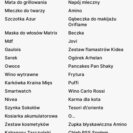
Mata do grillowania
Napój mleczny
Mleczko do twarzy
Amino
Szczotka Azur
Gąbeczka do makijażu
Oriflame
Maska do włosów Matrix
Beczka
Mdf
Jovi
Gaulois
Zestaw flamastrów Kidea
Serek
Ogórek Arhelan
Owoce
Pancakes Pan Shaky
Wino wytrawne
Frytura
Karkówka Kraina Mięs
Puffi
Smartwatch
Wino Carlo Rossi
Nivea
Karma dla kota
Szynka Sokołów
Tesori d\'oriente
Kosiarka akumulatorowa
O...
Zestaw kosmetyków
Zupka błyskawiczna Amino
Kabanosy Tarczyński
Chleb PSS Społem