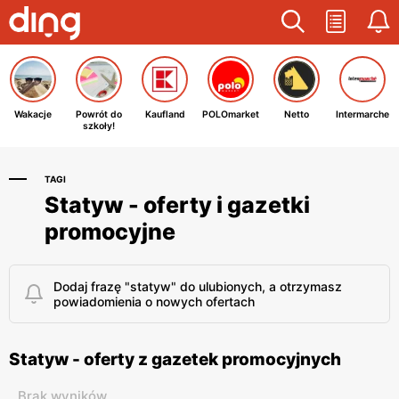
Wakacje
Powrót do
Kaufland
POLOmarket
Netto
Intermarche
szkoły!
TAGI
Statyw - oferty i gazetki
promocyjne
Dodaj frazę "statyw" do ulubionych, a otrzymasz
powiadomienia o nowych ofertach
Statyw - oferty z gazetek promocyjnych
Brak wyników