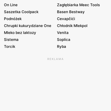
On Line
Zagłębiarka Meec Tools
Saszetka Coolpack
Basen Bestway
Podnóżek
Cevapčići
Chrupki kukurydziane One
Chłodnik Mlekpol
Mleko bez laktozy
Venita
Sistema
Soplica
Torcik
Ryba
REKLAMA