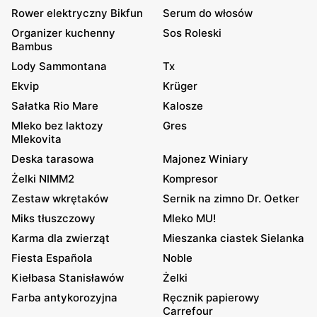
Rower elektryczny Bikfun
Serum do włosów
Organizer kuchenny
Sos Roleski
Bambus
Lody Sammontana
Tx
Ekvip
Krüger
Sałatka Rio Mare
Kalosze
Mleko bez laktozy
Gres
Mlekovita
Deska tarasowa
Majonez Winiary
Żelki NIMM2
Kompresor
Zestaw wkrętaków
Sernik na zimno Dr. Oetker
Miks tłuszczowy
Mleko MU!
Karma dla zwierząt
Mieszanka ciastek Sielanka
Fiesta Española
Noble
Kiełbasa Stanisławów
Żelki
Farba antykorozyjna
Ręcznik papierowy
Carrefour