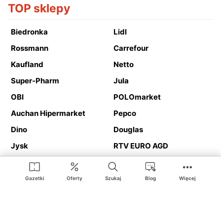
TOP sklepy
Biedronka
Lidl
Rossmann
Carrefour
Kaufland
Netto
Super-Pharm
Jula
OBI
POLOmarket
Auchan Hipermarket
Pepco
Dino
Douglas
Jysk
RTV EURO AGD
Action
Media Expert
Deichmann
Media Markt
Gazetki
Oferty
Szukaj
Blog
Więcej
Ding.pl to serwis internetowy prezentujący
gazetki promocyjne
oraz
katalogi
sklepów i dużych sieci handlowych. Dzięki