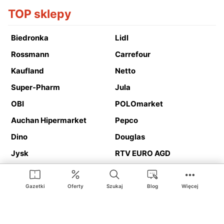
TOP sklepy
Biedronka
Lidl
Rossmann
Carrefour
Kaufland
Netto
Super-Pharm
Jula
OBI
POLOmarket
Auchan Hipermarket
Pepco
Dino
Douglas
Jysk
RTV EURO AGD
Action
Media Expert
Deichmann
Media Markt
Gazetki
Oferty
Szukaj
Blog
Więcej
Ding.pl to serwis internetowy prezentujący
gazetki promocyjne
oraz
katalogi
sklepów i dużych sieci handlowych. Dzięki