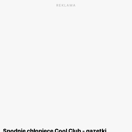
REKLAMA
Spodnie chłopięce Cool Club - gazetki