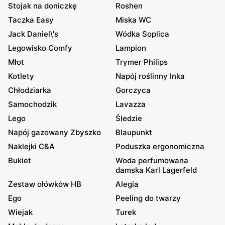
Stojak na doniczkę
Roshen
Taczka Easy
Miska WC
Jack Daniel\'s
Wódka Soplica
Legowisko Comfy
Lampion
Młot
Trymer Philips
Kotlety
Napój roślinny Inka
Chłodziarka
Gorczyca
Samochodzik
Lavazza
Lego
Śledzie
Napój gazowany Zbyszko
Blaupunkt
Naklejki C&A
Poduszka ergonomiczna
Bukiet
Woda perfumowana
damska Karl Lagerfeld
Zestaw ołówków HB
Alegia
Ego
Peeling do twarzy
Wiejak
Turek