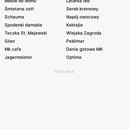
Meble do domu
Latarka led
Śmietana zott
Serek kremowy
Schauma
Napój owocowy
Spodenki damskie
Koktajle
Teczka St. Majewski
Wiejska Zagroda
Silan
Peklimar
Mk cafe
Danie gotowe MK
Jagermeister
Optima
REKLAMA