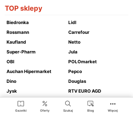
TOP sklepy
Biedronka
Lidl
Rossmann
Carrefour
Kaufland
Netto
Super-Pharm
Jula
OBI
POLOmarket
Auchan Hipermarket
Pepco
Dino
Douglas
Jysk
RTV EURO AGD
Action
Media Expert
Deichmann
Media Markt
Gazetki
Oferty
Szukaj
Blog
Więcej
Ding.pl to serwis internetowy prezentujący
gazetki promocyjne
oraz
katalogi
sklepów i dużych sieci handlowych. Dzięki