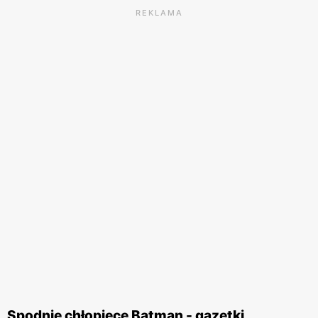
REKLAMA
Spodnie chłopięce Batman - gazetki