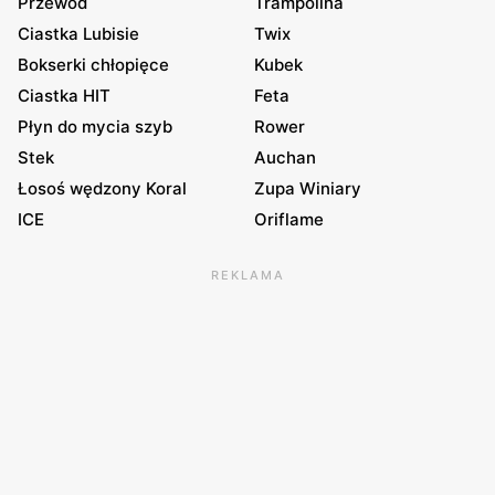
Przewód
Trampolina
Ciastka Lubisie
Twix
Bokserki chłopięce
Kubek
Ciastka HIT
Feta
Płyn do mycia szyb
Rower
Stek
Auchan
Łosoś wędzony Koral
Zupa Winiary
ICE
Oriflame
REKLAMA