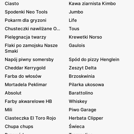
Ciasto
Kawa ziarnista Kimbo
Spodenki Neo Tools
Jumbo
Pokarm dla gryzoni
Life
Chusteczki nawilżane O...
Tous
Pielęgnacja twarzy
Krewetki Norso
Flaki po zamojsku Nasze
Gaulois
Smaki
Napój piwny somersby
Spód do pizzy Henglein
Cheddar Kerrygold
Zeszyt Delta
Farba do włosów
Brzoskwinia
Mortadela Peklimar
Pilarka ukosowa
Absolut
Barattolino
Farby akwarelowe HB
Whiskey
Mili
Piwo Garage
Ciasteczka El Toro Rojo
Herbata Clipper
Chupa chups
Świeca