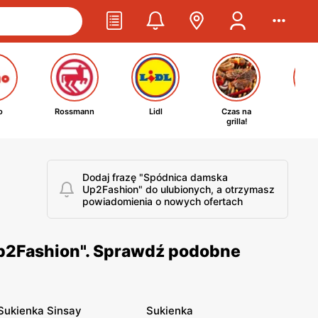
o
Rossmann
Lidl
Czas na
Ta
grilla!
kosm
Dodaj frazę "Spódnica damska
Up2Fashion" do ulubionych, a otrzymasz
powiadomienia o nowych ofertach
Up2Fashion". Sprawdź podobne
Sukienka Sinsay
Sukienka