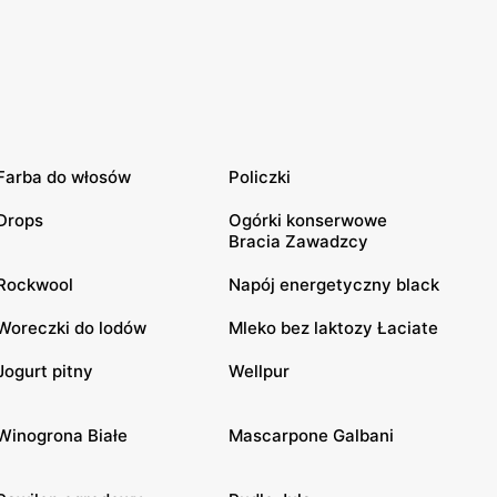
Farba do włosów
Policzki
Drops
Ogórki konserwowe
Bracia Zawadzcy
Rockwool
Napój energetyczny black
Woreczki do lodów
Mleko bez laktozy Łaciate
Jogurt pitny
Wellpur
Winogrona Białe
Mascarpone Galbani