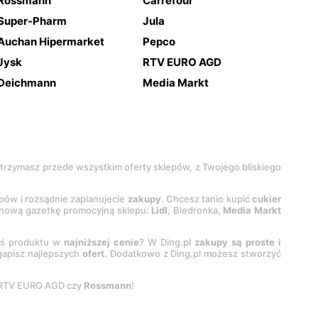
Rossmann
Carrefour
Super-Pharm
Jula
Auchan Hipermarket
Pepco
Jysk
RTV EURO AGD
Deichmann
Media Markt
 otrzymasz przede wszystkim oferty sklepów, z Twojego bliskiego
epów i rozsądnie zaplanujecie
zakupy
. Chcesz tanio kupić
cukier
z nową gazetkę promocyjną sklepu:
Lidl
, Biedronka,
Media Markt
oś produktu w
najniższej cenie
? W Ding.pl
zakupy są proste i
egapisz najlepszych
ofert
. Dodatkowo z Ding.pl możesz stworzyć
 RTV EURO AGD czy
Rossmann
!