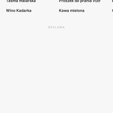
Taśma malarska
Proszek do prania vizir
Wino Kadarka
Kawa mielona
REKLAMA