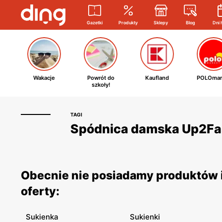
Gazetki
Produkty
Sklepy
Blog
Dni 
Wakacje
Powrót do
Kaufland
POLOmar
szkoły!
TAGI
Spódnica damska Up2Fash
Obecnie nie posiadamy produktów 
oferty:
Sukienka
Sukienki