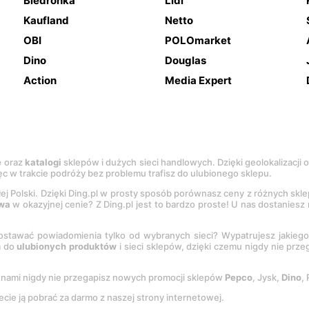
Biedronka
Lidl
Kaufland
Netto
OBI
POLOmarket
Dino
Douglas
Action
Media Expert
e
oraz
katalogi
sklepów i dużych sieci handlowych. Dzięki geolokalizacji
c w trakcie podróży bez problemu trafisz do ulubionego sklepu.
łej Polski. Dzięki Ding.pl w prosty sposób porównasz ceny z różnych skl
wa
w okazyjnej cenie? Z Ding.pl jest to bardzo proste! U nas dostanies
stawać powiadomienia tylko od wybranych sieci? Wypatrujesz jakieg
a do
ulubionych produktów
i sieci sklepów, dzięki czemu nigdy nie prz
Z nami nigdy nie przegapisz nowych promocji sklepów
Pepco
, Jysk,
Dino
,
ecie ją pobrać za darmo z naszej strony internetowej.