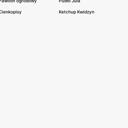
Pawilon ogrodowy
Pudło Jula
Cienkopisy
Ketchup Kwidzyn