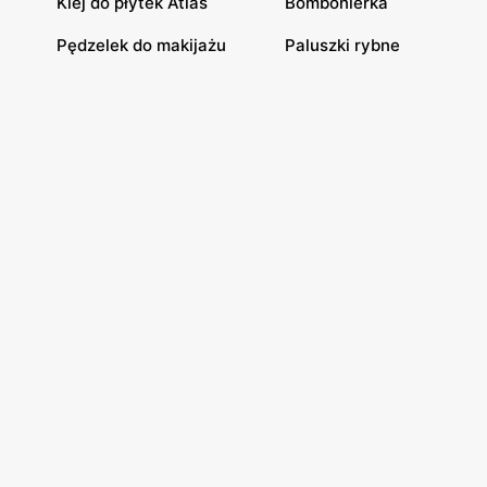
Klej do płytek Atlas
Bombonierka
Pędzelek do makijażu
Paluszki rybne