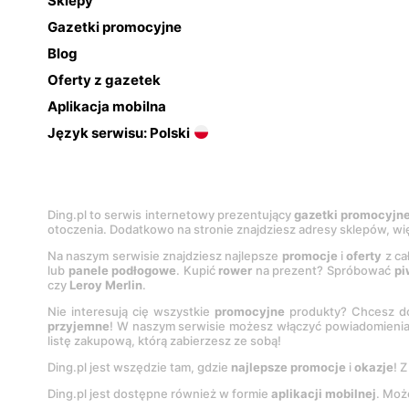
Sklepy
Gazetki promocyjne
Blog
Oferty z gazetek
Aplikacja mobilna
Język serwisu: Polski
Ding.pl to serwis internetowy prezentujący
gazetki promocyjn
otoczenia. Dodatkowo na stronie znajdziesz adresy sklepów, wię
Na naszym serwisie znajdziesz najlepsze
promocje
i
oferty
z ca
lub
panele podłogowe
. Kupić
rower
na prezent? Spróbować
pi
czy
Leroy Merlin
.
Nie interesują cię wszystkie
promocyjne
produkty? Chcesz do
przyjemne
! W naszym serwisie możesz włączyć powiadomieni
listę zakupową, którą zabierzesz ze sobą!
Ding.pl jest wszędzie tam, gdzie
najlepsze promocje
i
okazje
! 
Ding.pl jest dostępne również w formie
aplikacji mobilnej
. Moż