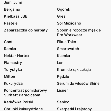
Jumi Jumi
Bergamo
Ogórek
Kiełbasa JBB
Gres
Pastele
Sol Mexicano
Zaparzaczka do herbaty
Spodnie robocze męskie
Pro Workwear
Gont
Fikus Tako
Ramka
Smartwatch
Nektar Hortex
Klamka
Flamastry
Len
Turystyka
Krem do rąk Luksja
Milton
Pędzle
Kukurydza
Serum do włosów Shine
Koncentrat pomidorowy
Lisner
Süritett Paradicsom
Karkówka Polski
Sanico
Chrupki kukurydziane
Skarpetki i rajstopy