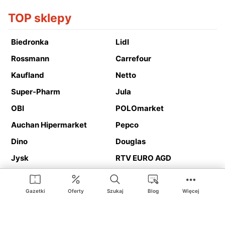
TOP sklepy
Biedronka
Lidl
Rossmann
Carrefour
Kaufland
Netto
Super-Pharm
Jula
OBI
POLOmarket
Auchan Hipermarket
Pepco
Dino
Douglas
Jysk
RTV EURO AGD
Action
Media Expert
Deichmann
Media Markt
Gazetki
Oferty
Szukaj
Blog
Więcej
Ding.pl to serwis internetowy prezentujący
gazetki promocyjne