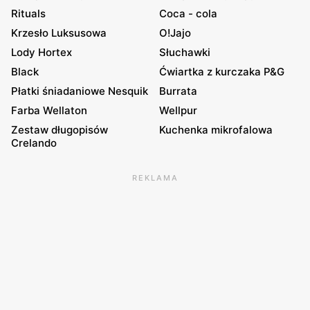
Rituals
Coca - cola
Krzesło Luksusowa
O!Jajo
Lody Hortex
Słuchawki
Black
Ćwiartka z kurczaka P&G
Płatki śniadaniowe Nesquik
Burrata
Farba Wellaton
Wellpur
Zestaw długopisów
Kuchenka mikrofalowa
Crelando
REKLAMA