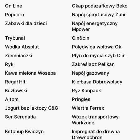
On Line
Okap podszafkowy Beko
Popcorn
Napój spirytusowy Żubr
Zabawki dla dzieci
Napój energetyczny
Mpower
Trybunał
Cin&cin
Wódka Absolut
Polędwica wołowa Ok.
Ziemniaczki
Płyn do mycia szyb Clin
Ryki
Zakreślacz Pelikan
Kawa mielona Woseba
Napój gazowany
Regał Hit
Kiełbasa Dobrowolscy
Kozłowski
Ryż Konpack
Altom
Pringles
Jogurt bez laktozy G&G
Wiertła Ferrex
Ser Serenada
Wózek transportowy
Workzone
Ketchup Kwidzyn
Impregnat do drewna
Drewnochron