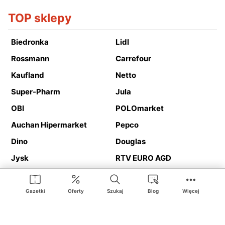
TOP sklepy
Biedronka
Lidl
Rossmann
Carrefour
Kaufland
Netto
Super-Pharm
Jula
OBI
POLOmarket
Auchan Hipermarket
Pepco
Dino
Douglas
Jysk
RTV EURO AGD
Action
Media Expert
Deichmann
Media Markt
Gazetki
Oferty
Szukaj
Blog
Więcej
Ding.pl to serwis internetowy prezentujący
gazetki promocyjne