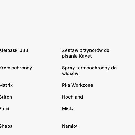
Kiełbaski JBB
Zestaw przyborów do
pisania Kayet
Krem ochronny
Spray termoochronny do
włosów
Matrix
Piła Workzone
Stitch
Hochland
Fami
Miska
Sheba
Namiot