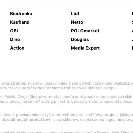
Biedronka
Lidl
Kaufland
Netto
OBI
POLOmarket
Dino
Douglas
Action
Media Expert
e
oraz
katalogi
sklepów i dużych sieci handlowych. Dzięki geolokalizacji
c w trakcie podróży bez problemu trafisz do ulubionego sklepu.
łej Polski. Dzięki Ding.pl w prosty sposób porównasz ceny z różnych skl
wa
w okazyjnej cenie? Z Ding.pl jest to bardzo proste! U nas dostanies
stawać powiadomienia tylko od wybranych sieci? Wypatrujesz jakieg
a do
ulubionych produktów
i sieci sklepów, dzięki czemu nigdy nie prz
Z nami nigdy nie przegapisz nowych promocji sklepów
Pepco
, Jysk,
Dino
,