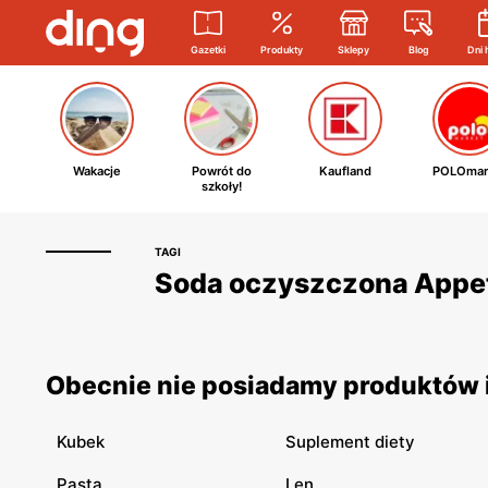
Gazetki
Produkty
Sklepy
Blog
Dni 
Wakacje
Powrót do
Kaufland
POLOmar
szkoły!
TAGI
Soda oczyszczona Appeti
Obecnie nie posiadamy produktów i
Kubek
Suplement diety
Pasta
Len