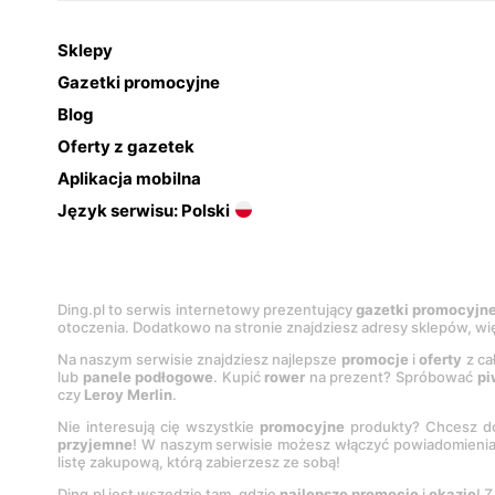
Sklepy
Gazetki promocyjne
Blog
Oferty z gazetek
Aplikacja mobilna
Język serwisu: Polski
Ding.pl to serwis internetowy prezentujący
gazetki promocyjn
otoczenia. Dodatkowo na stronie znajdziesz adresy sklepów, wię
Na naszym serwisie znajdziesz najlepsze
promocje
i
oferty
z ca
lub
panele podłogowe
. Kupić
rower
na prezent? Spróbować
pi
czy
Leroy Merlin
.
Nie interesują cię wszystkie
promocyjne
produkty? Chcesz do
przyjemne
! W naszym serwisie możesz włączyć powiadomieni
listę zakupową, którą zabierzesz ze sobą!
Ding.pl jest wszędzie tam, gdzie
najlepsze promocje
i
okazje
! 