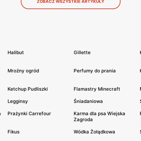
ZOBACZ WSZYSTKIE ARTYKUŁY
Halibut
Gillette
Mroźny ogród
Perfumy do prania
Ketchup Pudliszki
Flamastry Minecraft
Legginsy
Śniadaniowa
a
Prażynki Carrefour
Karma dla psa Wiejska
Zagroda
Fikus
Wódka Żołądkowa