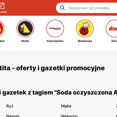
handlu
ket
Netto
Intermarche
Biedronka
Din
ta - oferty i gazetki promocyjne
 gazetek z tagiem "Soda oczyszczona A
Ryż
Mąka
Napoje
Makaron