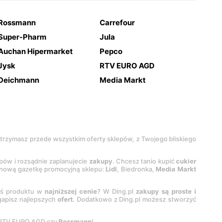
Rossmann
Carrefour
Super-Pharm
Jula
Auchan Hipermarket
Pepco
Jysk
RTV EURO AGD
Deichmann
Media Markt
 otrzymasz przede wszystkim oferty sklepów, z Twojego bliskiego
epów i rozsądnie zaplanujecie
zakupy
. Chcesz tanio kupić
cukier
z nową gazetkę promocyjną sklepu:
Lidl
, Biedronka,
Media Markt
oś produktu w
najniższej cenie
? W Ding.pl
zakupy są proste i
egapisz najlepszych
ofert
. Dodatkowo z Ding.pl możesz stworzyć
 RTV EURO AGD czy
Rossmann
!