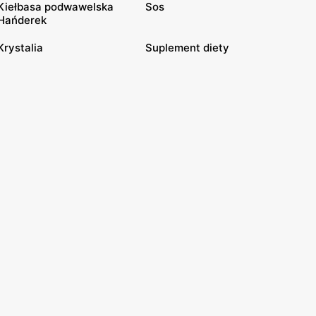
Kiełbasa podwawelska
Sos
Hańderek
Krystalia
Suplement diety