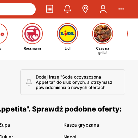
o
Rossmann
Lidl
Czas na
Ta
grilla!
kosm
Dodaj frazę "Soda oczyszczona
Appetita" do ulubionych, a otrzymasz
powiadomienia o nowych ofertach
ppetita". Sprawdź podobne oferty:
Zupa
Kasza gryczana
Cukier
Napój