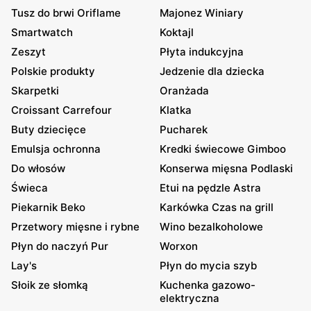
Tusz do brwi Oriflame
Majonez Winiary
Smartwatch
Koktajl
Zeszyt
Płyta indukcyjna
Polskie produkty
Jedzenie dla dziecka
Skarpetki
Oranżada
Croissant Carrefour
Klatka
Buty dziecięce
Pucharek
Emulsja ochronna
Kredki świecowe Gimboo
Do włosów
Konserwa mięsna Podlaski
Świeca
Etui na pędzle Astra
Piekarnik Beko
Karkówka Czas na grill
Przetwory mięsne i rybne
Wino bezalkoholowe
Płyn do naczyń Pur
Worxon
Lay's
Płyn do mycia szyb
Słoik ze słomką
Kuchenka gazowo-
elektryczna