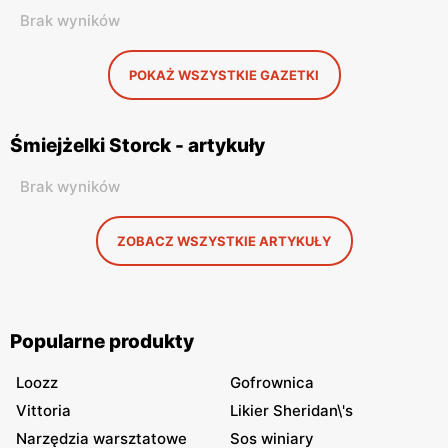
Brak wyników
POKAŻ WSZYSTKIE GAZETKI
Śmiejżelki Storck - artykuły
Brak wyników
ZOBACZ WSZYSTKIE ARTYKUŁY
Popularne produkty
Loozz
Gofrownica
Vittoria
Likier Sheridan\'s
Narzędzia warsztatowe
Sos winiary