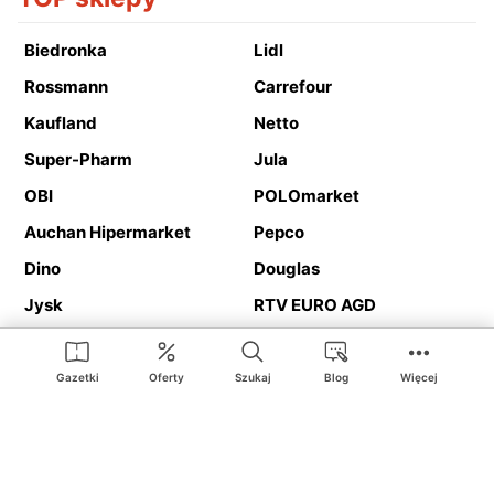
Biedronka
Lidl
Rossmann
Carrefour
Kaufland
Netto
Super-Pharm
Jula
OBI
POLOmarket
Auchan Hipermarket
Pepco
Dino
Douglas
Jysk
RTV EURO AGD
Action
Media Expert
Deichmann
Media Markt
Gazetki
Oferty
Szukaj
Blog
Więcej
Ding.pl to serwis internetowy prezentujący
gazetki promocyjne
oraz
katalogi
sklepów i dużych sieci handlowych. Dzięki
geolokalizacji otrzymasz przede wszystkim oferty sklepów, z