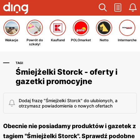
Wakacje
Powrót do
Kaufland
POLOmarket
Netto
Intermarche
szkoły!
TAGI
Śmiejżelki Storck - oferty i
gazetki promocyjne
Dodaj frazę "Śmiejżelki Storck" do ulubionych, a
otrzymasz powiadomienia o nowych ofertach
Obecnie nie posiadamy produktów i gazetek z
tagiem "Śmiejżelki Storck". Sprawdź podobne