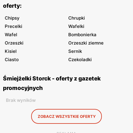
oferty:
Chipsy
Chrupki
Precelki
Wafelki
Wafel
Bombonierka
Orzeszki
Orzeszki ziemne
Kisiel
Sernik
Ciasto
Czekoladki
Śmiejżelki Storck - oferty z gazetek
promocyjnych
Brak wyników
ZOBACZ WSZYSTKIE OFERTY