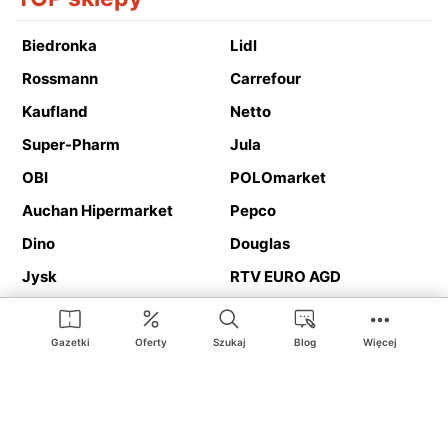
Biedronka
Lidl
Rossmann
Carrefour
Kaufland
Netto
Super-Pharm
Jula
OBI
POLOmarket
Auchan Hipermarket
Pepco
Dino
Douglas
Jysk
RTV EURO AGD
Action
Media Expert
Deichmann
Media Markt
Gazetki
Oferty
Szukaj
Blog
Więcej
Ding.pl to serwis internetowy prezentujący
gazetki promocyjne
oraz
katalogi
sklepów i dużych sieci handlowych. Dzięki
geolokalizacji otrzymasz przede wszystkim oferty sklepów, z