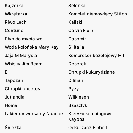
Kajzerka
Selenka
Wkrętarka
Komplet niemowlęcy Stitch
Piwo Lech
Kaliski
Centurio
Calvin klein
Płyn do mycia wc
Cashmir
Woda kolońska Mary Kay
Si Italia
Jaja M Marysia
Kompresor bezolejowy Hit
Whisky Jim Beam
Deserek
E
Chrupki kukurydziane
Tapczan
Dilmah
Chrupki cheetos
Pyzy
Jutlandia
Wilkinson
Home
Szaszłyki
Lakier uniwersalny Nuance
Krzesło kempingowe
Kayoba
Śnieżka
Odkurzacz Einhell