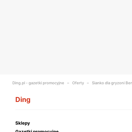
Ding.pl - gazetki promocyjne
Oferty
Sianko dla gryzoni Be
Ding
Sklepy
Gazetki promocyjne