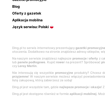
Blog
Oferty z gazetek
Aplikacja mobilna
Język serwisu: Polski
Ding.pl to serwis internetowy prezentujący
gazetki promocyjn
otoczenia. Dodatkowo na stronie znajdziesz adresy sklepów, wię
Na naszym serwisie znajdziesz najlepsze
promocje
i
oferty
z ca
lub
panele podłogowe
. Kupić
rower
na prezent? Spróbować
pi
czy
Leroy Merlin
.
Nie interesują cię wszystkie
promocyjne
produkty? Chcesz do
przyjemne
! W naszym serwisie możesz włączyć powiadomieni
listę zakupową, którą zabierzesz ze sobą!
Ding.pl jest wszędzie tam, gdzie
najlepsze promocje
i
okazje
! 
Ding.pl jest dostępne również w formie
aplikacji mobilnej
. Moż