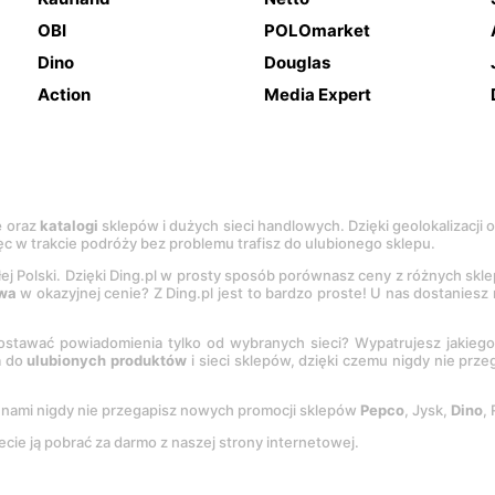
OBI
POLOmarket
Dino
Douglas
Action
Media Expert
e
oraz
katalogi
sklepów i dużych sieci handlowych. Dzięki geolokalizacji
c w trakcie podróży bez problemu trafisz do ulubionego sklepu.
łej Polski. Dzięki Ding.pl w prosty sposób porównasz ceny z różnych skl
wa
w okazyjnej cenie? Z Ding.pl jest to bardzo proste! U nas dostanies
stawać powiadomienia tylko od wybranych sieci? Wypatrujesz jakieg
a do
ulubionych produktów
i sieci sklepów, dzięki czemu nigdy nie prz
Z nami nigdy nie przegapisz nowych promocji sklepów
Pepco
, Jysk,
Dino
,
ecie ją pobrać za darmo z naszej strony internetowej.