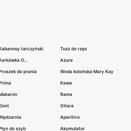
Kabanosy tarczyński
Tusz do rzęs
Karkówka O...
Azure
Proszek do prania
Woda kolońska Mary Kay
Prima
Kawa
Makaron
Rama
Gont
Gitara
Wędzarnia
Aperitivo
Płyn do szyb
Akumulator