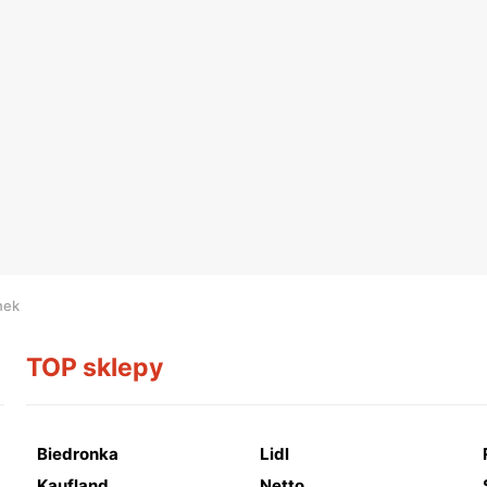
nek
TOP sklepy
Biedronka
Lidl
Kaufland
Netto