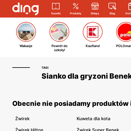
Gazetki
Produkty
Sklepy
Blog
Dni 
Wakacje
Powrót do
Kaufland
POLOmar
szkoły!
TAGI
Sianko dla gryzoni Benek
Obecnie nie posiadamy produktów i
Żwirek
Kuweta dla kota
Żwirek Hilton
Żwirek Super Benek