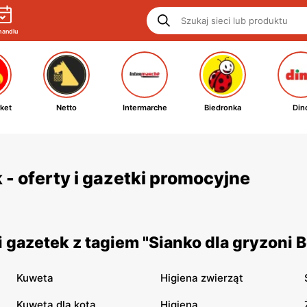
handlu
ket
Netto
Intermarche
Biedronka
Din
 - oferty i gazetki promocyjne
 gazetek z tagiem "Sianko dla gryzoni 
Kuweta
Higiena zwierząt
Kuweta dla kota
Higiena