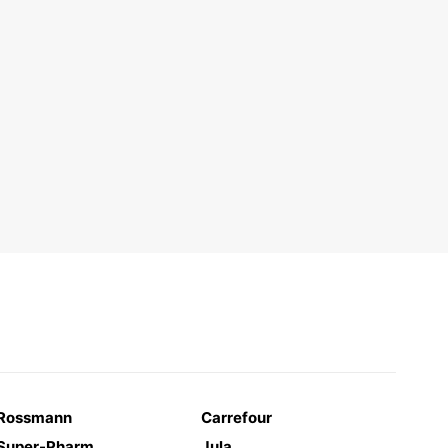
Rossmann
Carrefour
Super-Pharm
Jula