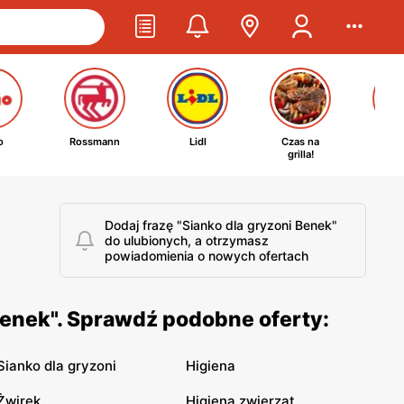
o
Rossmann
Lidl
Czas na
Ta
grilla!
kosm
Dodaj frazę "Sianko dla gryzoni Benek"
do ulubionych, a otrzymasz
powiadomienia o nowych ofertach
Benek". Sprawdź podobne oferty:
Sianko dla gryzoni
Higiena
Żwirek
Higiena zwierząt