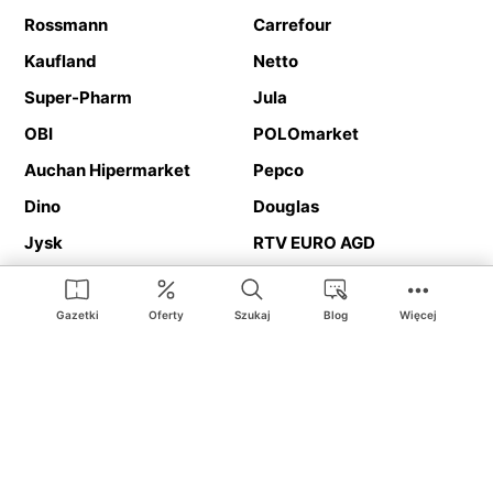
Rossmann
Carrefour
Kaufland
Netto
Super-Pharm
Jula
OBI
POLOmarket
Auchan Hipermarket
Pepco
Dino
Douglas
Jysk
RTV EURO AGD
Action
Media Expert
Deichmann
Media Markt
Gazetki
Oferty
Szukaj
Blog
Więcej
Ding.pl to serwis internetowy prezentujący
gazetki promocyjne
oraz
katalogi
sklepów i dużych sieci handlowych. Dzięki
geolokalizacji otrzymasz przede wszystkim oferty sklepów, z
Twojego bliskiego otoczenia. Dodatkowo na stronie znajdziesz
adresy sklepów, więc w trakcie podróży bez problemu trafisz do
ulubionego sklepu.