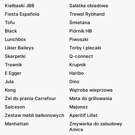
Kiełbaski JBB
Sałatka obiadowa
Fiesta Española
Trewal Rybhand
Tofu
Śmietana
Black
Piórnik HB
Lunchbox
Piwoszki
Likier Baileys
Torby i plecaki
Skarpetki
Q-connect
Trawnik
Krupnik
E Egger
Haribo
Jula
Dino
Kong
Wątroba wieprzowa
Żel do prania Carrefour
Mata do grillowania
Salceson
Majonez
Zestaw mebli balkonowych
Aperitif Lillet
Manhattan
Zmywarka do zabudowy
Amica