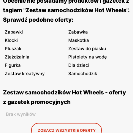
Obecnie nie posiadamy produktów i gazetek z
tagiem "Zestaw samochodzików Hot Wheels".
Sprawdź podobne oferty:
Zabawki
Zabawka
Klocki
Maskotka
Pluszak
Zestaw do piasku
Zjeżdżalnia
Pistolety na wodę
Figurka
Dla dzieci
Zestaw kreatywny
Samochodzik
Zestaw samochodzików Hot Wheels - oferty
z gazetek promocyjnych
Brak wyników
ZOBACZ WSZYSTKIE OFERTY