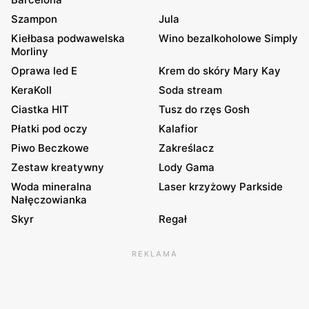
Szampon
Jula
Kiełbasa podwawelska
Wino bezalkoholowe Simply
Morliny
Oprawa led E
Krem do skóry Mary Kay
KeraKoll
Soda stream
Ciastka HIT
Tusz do rzęs Gosh
Płatki pod oczy
Kalafior
Piwo Beczkowe
Zakreślacz
Zestaw kreatywny
Lody Gama
Woda mineralna
Laser krzyżowy Parkside
Nałęczowianka
Skyr
Regał
REKLAMA