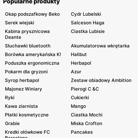
Popularne produkty
Okap podszafkowy Beko
Cydr Lubelski
Serek wiejski
Salceson Haga
Kabina prysznicowa
Ciastka Lubisie
Deante
Słuchawki bluetooth
Akumulatorowa wkrętarka
Borówka amerykańska K!
Halibut
Poduszka ergonomiczna
Herbapol
Pokarm dla gryzoni
Azur
Syrop herbapol
Zestaw obiadowy Ambition
Majonez Winiary
Pierogi C &C
Ryki
Cukierki
Kawa ziarnista
Mango
Płatki kosmetyczne
Ciastka Mochi
Grabie
Miska Crofton
Kredki ołówkowe FC
Pancakes
Barcelona