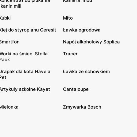
Koncentrat do płukania
Kamera Imou
tkanin mill
Kubki
Mito
Klej do styropianu Ceresit
Ławka ogrodowa
Smartfon
Napój alkoholowy Soplica
Worki na śmieci Stella
Tracer
Pack
Drapak dla kota Have a
Ławka ze schowkiem
Pet
Artykuły szkolne Kayet
Cantaloupe
Mielonka
Zmywarka Bosch