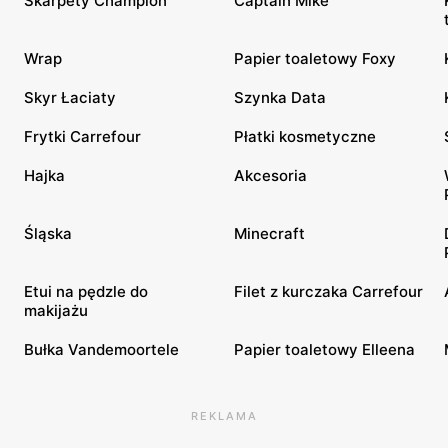
Skarpety Champion
Captain Mike
Wrap
Papier toaletowy Foxy
Skyr Łaciaty
Szynka Data
Frytki Carrefour
Płatki kosmetyczne
Hajka
Akcesoria
Śląska
Minecraft
Etui na pędzle do
Filet z kurczaka Carrefour
makijażu
Bułka Vandemoortele
Papier toaletowy Elleena
REKLAMA