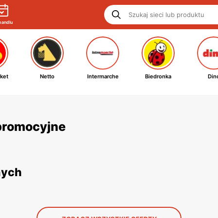
handlu
ket
Netto
Intermarche
Biedronka
Din
i promocyjne
nych