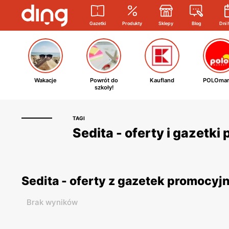
Gazetki
Produkty
Sklepy
Blog
Dni 
Wakacje
Powrót do
Kaufland
POLOmar
szkoły!
TAGI
Sedita - oferty i gazetk
Sedita - oferty z gazetek promocyj
Brak wyników