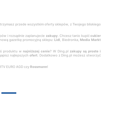
 otrzymasz przede wszystkim oferty sklepów, z Twojego bliskiego
epów i rozsądnie zaplanujecie
zakupy
. Chcesz tanio kupić
cukier
z nową gazetkę promocyjną sklepu:
Lidl
, Biedronka,
Media Markt
oś produktu w
najniższej cenie
? W Ding.pl
zakupy są proste i
egapisz najlepszych
ofert
. Dodatkowo z Ding.pl możesz stworzyć
 RTV EURO AGD czy
Rossmann
!