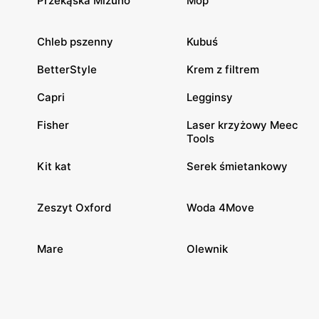
Przekąska Mizuho
Mop
Chleb pszenny
Kubuś
BetterStyle
Krem z filtrem
Capri
Legginsy
Fisher
Laser krzyżowy Meec
Tools
Kit kat
Serek śmietankowy
Zeszyt Oxford
Woda 4Move
Mare
Olewnik