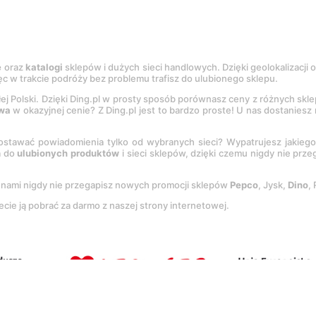
e
oraz
katalogi
sklepów i dużych sieci handlowych. Dzięki geolokalizacji
c w trakcie podróży bez problemu trafisz do ulubionego sklepu.
łej Polski. Dzięki Ding.pl w prosty sposób porównasz ceny z różnych skl
wa
w okazyjnej cenie? Z Ding.pl jest to bardzo proste! U nas dostanies
stawać powiadomienia tylko od wybranych sieci? Wypatrujesz jakieg
a do
ulubionych produktów
i sieci sklepów, dzięki czemu nigdy nie prz
Z nami nigdy nie przegapisz nowych promocji sklepów
Pepco
, Jysk,
Dino
,
ecie ją pobrać za darmo z naszej strony internetowej.