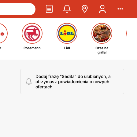
o
Rossmann
Lidl
Czas na
Ta
grilla!
kosm
Dodaj frazę "Sedita" do ulubionych, a
otrzymasz powiadomienia o nowych
ofertach