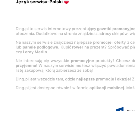
Język serwisu: Polski
Ding.pl to serwis internetowy prezentujący
gazetki promocyjn
otoczenia. Dodatkowo na stronie znajdziesz adresy sklepów, wię
Na naszym serwisie znajdziesz najlepsze
promocje
i
oferty
z ca
lub
panele podłogowe
. Kupić
rower
na prezent? Spróbować
pi
czy
Leroy Merlin
.
Nie interesują cię wszystkie
promocyjne
produkty? Chcesz do
przyjemne
! W naszym serwisie możesz włączyć powiadomieni
listę zakupową, którą zabierzesz ze sobą!
Ding.pl jest wszędzie tam, gdzie
najlepsze promocje
i
okazje
! 
Ding.pl jest dostępne również w formie
aplikacji mobilnej
. Moż