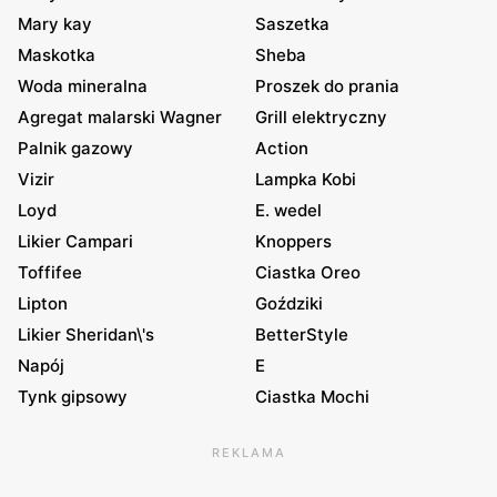
Mary kay
Saszetka
Maskotka
Sheba
Woda mineralna
Proszek do prania
Agregat malarski Wagner
Grill elektryczny
Palnik gazowy
Action
Vizir
Lampka Kobi
Loyd
E. wedel
Likier Campari
Knoppers
Toffifee
Ciastka Oreo
Lipton
Goździki
Likier Sheridan\'s
BetterStyle
Napój
E
Tynk gipsowy
Ciastka Mochi
REKLAMA