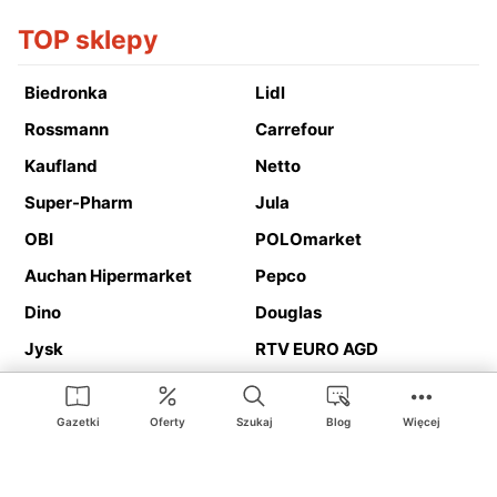
TOP sklepy
Biedronka
Lidl
Rossmann
Carrefour
Kaufland
Netto
Super-Pharm
Jula
OBI
POLOmarket
Auchan Hipermarket
Pepco
Dino
Douglas
Jysk
RTV EURO AGD
Action
Media Expert
Deichmann
Media Markt
Gazetki
Oferty
Szukaj
Blog
Więcej
Ding.pl to serwis internetowy prezentujący
gazetki promocyjne