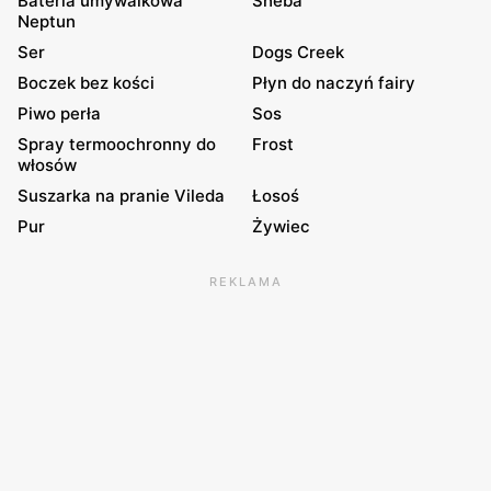
Bateria umywalkowa
Sheba
Neptun
Ser
Dogs Creek
Boczek bez kości
Płyn do naczyń fairy
Piwo perła
Sos
Spray termoochronny do
Frost
włosów
Suszarka na pranie Vileda
Łosoś
Pur
Żywiec
REKLAMA