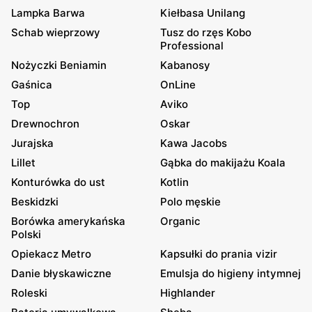
Lampka Barwa
Kiełbasa Unilang
Schab wieprzowy
Tusz do rzęs Kobo
Professional
Nożyczki Beniamin
Kabanosy
Gaśnica
OnLine
Top
Aviko
Drewnochron
Oskar
Jurajska
Kawa Jacobs
Lillet
Gąbka do makijażu Koala
Konturówka do ust
Kotlin
Beskidzki
Polo męskie
Borówka amerykańska
Organic
Polski
Opiekacz Metro
Kapsułki do prania vizir
Danie błyskawiczne
Emulsja do higieny intymnej
Roleski
Highlander