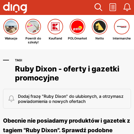
Wakacje
Powrót do
Kaufland
POLOmarket
Netto
Intermarche
szkoły!
TAGI
Ruby Dixon - oferty i gazetki
promocyjne
Dodaj frazę "Ruby Dixon" do ulubionych, a otrzymasz
powiadomienia o nowych ofertach
Obecnie nie posiadamy produktów i gazetek z
tagiem "Ruby Dixon". Sprawdź podobne