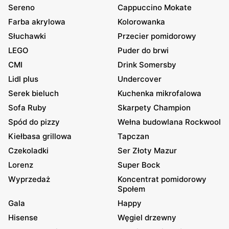
Sereno
Cappuccino Mokate
Farba akrylowa
Kolorowanka
Słuchawki
Przecier pomidorowy
LEGO
Puder do brwi
CMI
Drink Somersby
Lidl plus
Undercover
Serek bieluch
Kuchenka mikrofalowa
Sofa Ruby
Skarpety Champion
Spód do pizzy
Wełna budowlana Rockwool
Kiełbasa grillowa
Tapczan
Czekoladki
Ser Złoty Mazur
Lorenz
Super Bock
Wyprzedaż
Koncentrat pomidorowy
Społem
Gala
Happy
Hisense
Węgiel drzewny