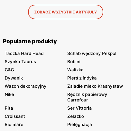
ZOBACZ WSZYSTKIE ARTYKUŁY
Popularne produkty
Taczka Hard Head
Schab wędzony Pekpol
Szynka Taurus
Bobini
G&G
Walizka
Dywanik
Pierś z indyka
Wazon dekoracyjny
Zsiadłe mleko Krasnystaw
Nike
Ręcznik papierowy
Carrefour
Pita
Ser Vittoria
Croissant
Żelazko
Rio mare
Pielęgnacja