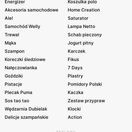
Energizer
Koszulka polo
Akcesoria samochodowe
Home Creation
Ale!
Saturator
Samochód Welly
Lampa Netto
Trewal
Schab pieczony
Mąka
Jogurt pitny
Szampon
Karczek
Koreczki śledziowe
Fikus
Nałęczowianka
7 Days
Goździki
Plastry
Pistacje
Pomidory Polski
Plecak Puma
Kaczka
Sos tao tao
Zestaw przypraw
Wędzarnia Dubielak
Klocki
Delicje szampańskie
Action
REKLAMA