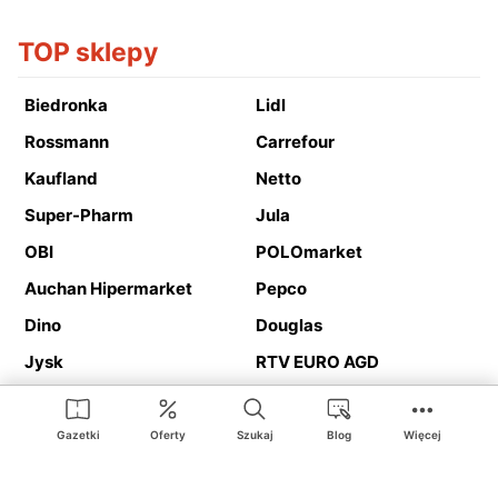
TOP sklepy
Biedronka
Lidl
Rossmann
Carrefour
Kaufland
Netto
Super-Pharm
Jula
OBI
POLOmarket
Auchan Hipermarket
Pepco
Dino
Douglas
Jysk
RTV EURO AGD
Action
Media Expert
Deichmann
Media Markt
Gazetki
Oferty
Szukaj
Blog
Więcej