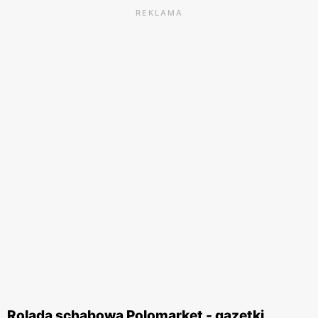
REKLAMA
Rolada schabowa Polomarket - gazetki