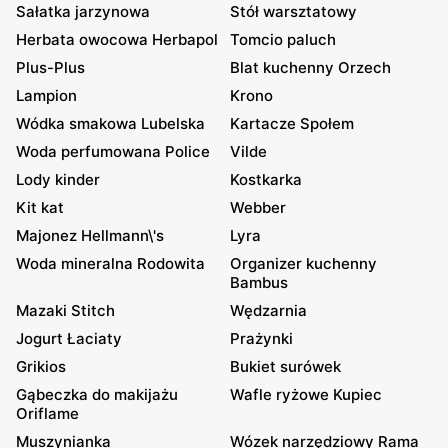
Sałatka jarzynowa
Stół warsztatowy
Herbata owocowa Herbapol
Tomcio paluch
Plus-Plus
Blat kuchenny Orzech
Lampion
Krono
Wódka smakowa Lubelska
Kartacze Społem
Woda perfumowana Police
Vilde
Lody kinder
Kostkarka
Kit kat
Webber
Majonez Hellmann\'s
Lyra
Woda mineralna Rodowita
Organizer kuchenny
Bambus
Mazaki Stitch
Wędzarnia
Jogurt Łaciaty
Prażynki
Grikios
Bukiet surówek
Gąbeczka do makijażu
Wafle ryżowe Kupiec
Oriflame
Muszynianka
Wózek narzędziowy Rama