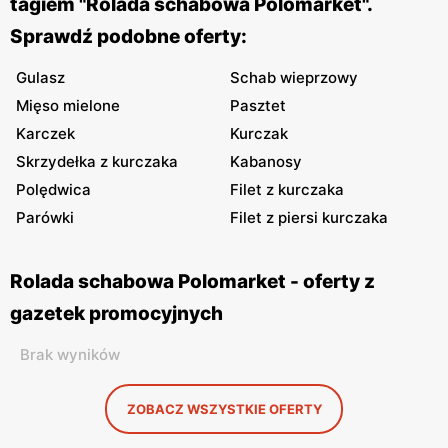
tagiem "Rolada schabowa Polomarket".
Sprawdź podobne oferty:
Gulasz
Schab wieprzowy
Mięso mielone
Pasztet
Karczek
Kurczak
Skrzydełka z kurczaka
Kabanosy
Polędwica
Filet z kurczaka
Parówki
Filet z piersi kurczaka
Rolada schabowa Polomarket - oferty z
gazetek promocyjnych
Brak wyników
ZOBACZ WSZYSTKIE OFERTY