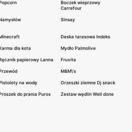
Popcorn
Boczek wieprzowy
Carrefour
Namysłów
Sinsay
Minecraft
Deska tarasowa Indeks
Karma dla kota
Mydło Palmolive
Ręcznik papierowy Lanna
Fruvita
Przewód
M&M\'s
Pistolety na wodę
Orzeszki ziemne Dj snack
Proszek do prania Purox
Zestaw wędlin Well done