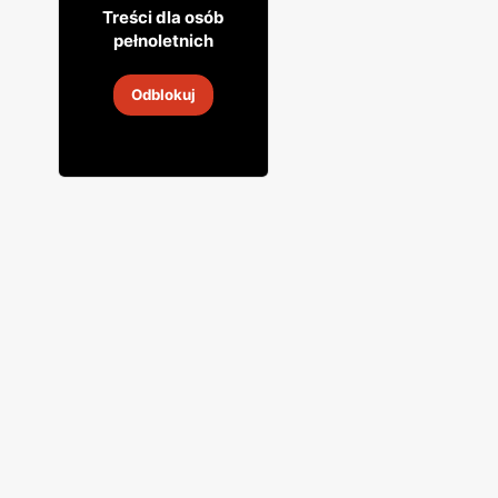
39
99
Treści dla osób
pełnoletnich
Rum Republica
Odblokuj
31 lip
-
31 sie 2026