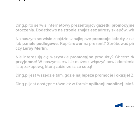
Ding.pl to serwis internetowy prezentujący
gazetki promocyjn
otoczenia. Dodatkowo na stronie znajdziesz adresy sklepów, wię
Na naszym serwisie znajdziesz najlepsze
promocje
i
oferty
z ca
lub
panele podłogowe
. Kupić
rower
na prezent? Spróbować
pi
czy
Leroy Merlin
.
Nie interesują cię wszystkie
promocyjne
produkty? Chcesz do
przyjemne
! W naszym serwisie możesz włączyć powiadomieni
listę zakupową, którą zabierzesz ze sobą!
Ding.pl jest wszędzie tam, gdzie
najlepsze promocje
i
okazje
! 
Ding.pl jest dostępne również w formie
aplikacji mobilnej
. Moż