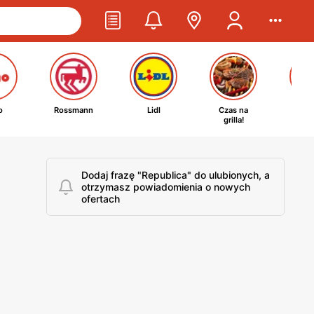
o
Rossmann
Lidl
Czas na
Ta
grilla!
kosm
Dodaj frazę "Republica" do ulubionych, a
otrzymasz powiadomienia o nowych
ofertach