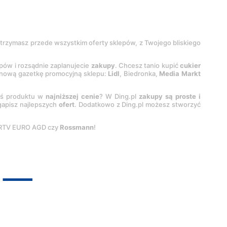
 otrzymasz przede wszystkim oferty sklepów, z Twojego bliskiego
epów i rozsądnie zaplanujecie
zakupy
. Chcesz tanio kupić
cukier
z nową gazetkę promocyjną sklepu:
Lidl
, Biedronka,
Media Markt
oś produktu w
najniższej cenie
? W Ding.pl
zakupy są proste i
egapisz najlepszych
ofert
. Dodatkowo z Ding.pl możesz stworzyć
 RTV EURO AGD czy
Rossmann
!