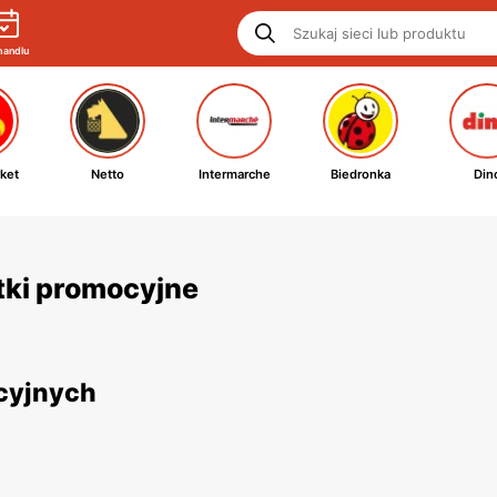
handlu
ket
Netto
Intermarche
Biedronka
Din
etki promocyjne
ocyjnych