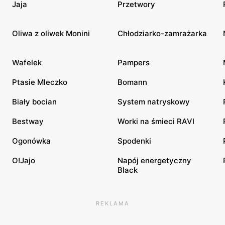
Jaja
Przetwory
Oliwa z oliwek Monini
Chłodziarko-zamrażarka
Wafelek
Pampers
Ptasie Mleczko
Bomann
Biały bocian
System natryskowy
Bestway
Worki na śmieci RAVI
Ogonówka
Spodenki
O!Jajo
Napój energetyczny
Black
REKLAMA