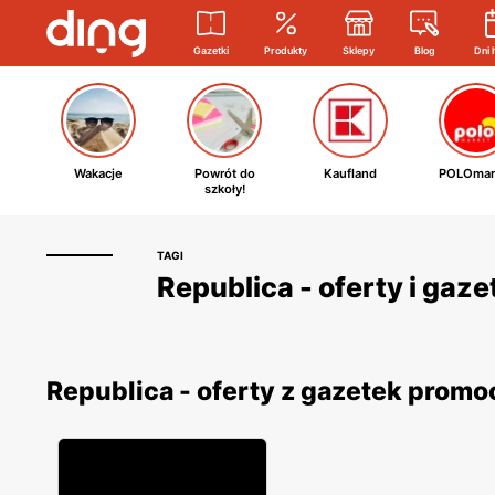
Gazetki
Produkty
Sklepy
Blog
Dni 
Wakacje
Powrót do
Kaufland
POLOmar
szkoły!
TAGI
Republica - oferty i gaz
Republica - oferty z gazetek prom
11% TANIEJ!