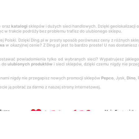
e
oraz
katalogi
sklepów i dużych sieci handlowych. Dzięki geolokalizacji
c w trakcie podróży bez problemu trafisz do ulubionego sklepu.
łej Polski. Dzięki Ding.pl w prosty sposób porównasz ceny z różnych skl
wa
w okazyjnej cenie? Z Ding.pl jest to bardzo proste! U nas dostanies
stawać powiadomienia tylko od wybranych sieci? Wypatrujesz jakieg
a do
ulubionych produktów
i sieci sklepów, dzięki czemu nigdy nie prz
Z nami nigdy nie przegapisz nowych promocji sklepów
Pepco
, Jysk,
Dino
,
ecie ją pobrać za darmo z naszej strony internetowej.