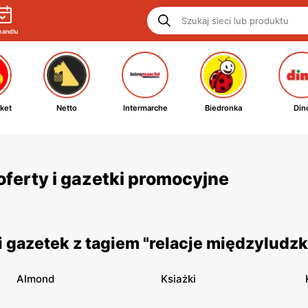
handlu
ket
Netto
Intermarche
Biedronka
Din
oferty i gazetki promocyjne
 gazetek z tagiem "relacje międzyludzk
Almond
Ksiażki