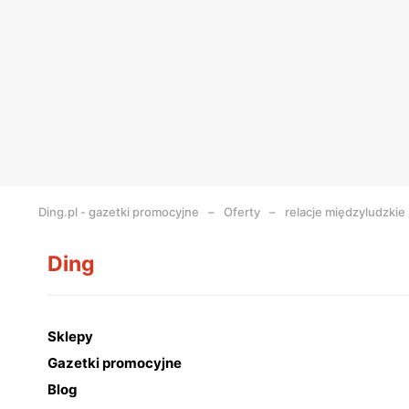
Ding.pl - gazetki promocyjne
Oferty
relacje międzyludzkie
Ding
Sklepy
Gazetki promocyjne
Blog