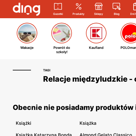
Gazetki
Produkty
Sklepy
Blog
Dni 
Wakacje
Powrót do
Kaufland
POLOmar
szkoły!
TAGI
Relacje międzyludzkie - 
Obecnie nie posiadamy produktów i
Książki
Książka
Książka Katarzyna Bonda
Almond Gelato Classico