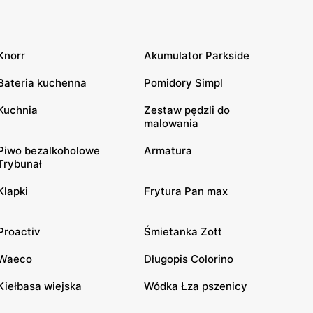
Knorr
Akumulator Parkside
Bateria kuchenna
Pomidory Simpl
Kuchnia
Zestaw pędzli do
malowania
Piwo bezalkoholowe
Armatura
Trybunał
Klapki
Frytura Pan max
Proactiv
Śmietanka Zott
Waeco
Długopis Colorino
Kiełbasa wiejska
Wódka Łza pszenicy