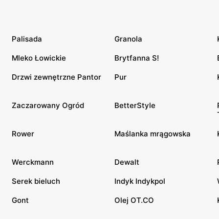
Palisada
Granola
Mleko Łowickie
Brytfanna S!
Drzwi zewnętrzne Pantor
Pur
Zaczarowany Ogród
BetterStyle
Rower
Maślanka mrągowska
Werckmann
Dewalt
Serek bieluch
Indyk Indykpol
Gont
Olej OT.CO