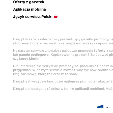
Oferty z gazetek
Aplikacja mobilna
Język serwisu: Polski
Ding.pl to serwis internetowy prezentujący
gazetki promocyjn
otoczenia. Dodatkowo na stronie znajdziesz adresy sklepów, wię
Na naszym serwisie znajdziesz najlepsze
promocje
i
oferty
z ca
lub
panele podłogowe
. Kupić
rower
na prezent? Spróbować
pi
czy
Leroy Merlin
.
Nie interesują cię wszystkie
promocyjne
produkty? Chcesz do
przyjemne
! W naszym serwisie możesz włączyć powiadomieni
listę zakupową, którą zabierzesz ze sobą!
Ding.pl jest wszędzie tam, gdzie
najlepsze promocje
i
okazje
! 
Ding.pl jest dostępne również w formie
aplikacji mobilnej
. Moż