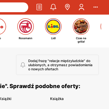
o
Rossmann
Lidl
Czas na
Ta
grilla!
kosm
Dodaj frazę "relacje międzyludzkie" do
ulubionych, a otrzymasz powiadomienia
o nowych ofertach
ie". Sprawdź podobne oferty:
Książki
Książka