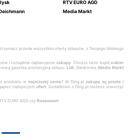
Jysk
RTV EURO AGD
Deichmann
Media Markt
 otrzymasz przede wszystkim oferty sklepów, z Twojego bliskiego
epów i rozsądnie zaplanujecie
zakupy
. Chcesz tanio kupić
cukier
z nową gazetkę promocyjną sklepu:
Lidl
, Biedronka,
Media Markt
oś produktu w
najniższej cenie
? W Ding.pl
zakupy są proste i
egapisz najlepszych
ofert
. Dodatkowo z Ding.pl możesz stworzyć
 RTV EURO AGD czy
Rossmann
!