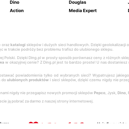
Dino
Douglas
Action
Media Expert
e
oraz
katalogi
sklepów i dużych sieci handlowych. Dzięki geolokalizacji
c w trakcie podróży bez problemu trafisz do ulubionego sklepu.
łej Polski. Dzięki Ding.pl w prosty sposób porównasz ceny z różnych skl
wa
w okazyjnej cenie? Z Ding.pl jest to bardzo proste! U nas dostanies
stawać powiadomienia tylko od wybranych sieci? Wypatrujesz jakieg
a do
ulubionych produktów
i sieci sklepów, dzięki czemu nigdy nie prz
Z nami nigdy nie przegapisz nowych promocji sklepów
Pepco
, Jysk,
Dino
,
ecie ją pobrać za darmo z naszej strony internetowej.