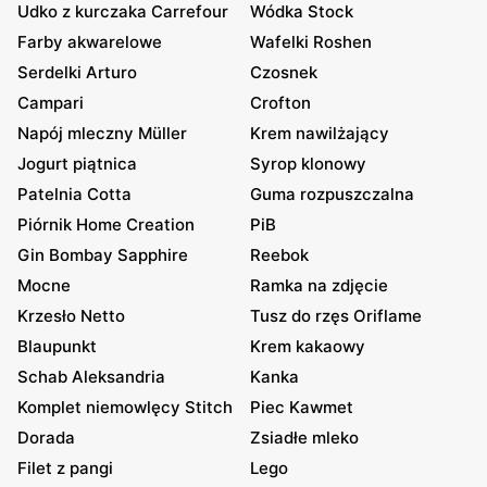
Udko z kurczaka Carrefour
Wódka Stock
Farby akwarelowe
Wafelki Roshen
Serdelki Arturo
Czosnek
Campari
Crofton
Napój mleczny Müller
Krem nawilżający
Jogurt piątnica
Syrop klonowy
Patelnia Cotta
Guma rozpuszczalna
Piórnik Home Creation
PiB
Gin Bombay Sapphire
Reebok
Mocne
Ramka na zdjęcie
Krzesło Netto
Tusz do rzęs Oriflame
Blaupunkt
Krem kakaowy
Schab Aleksandria
Kanka
Komplet niemowlęcy Stitch
Piec Kawmet
Dorada
Zsiadłe mleko
Filet z pangi
Lego