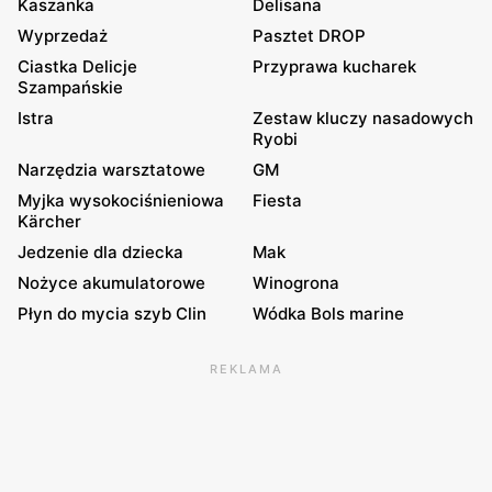
Kaszanka
Delisana
Wyprzedaż
Pasztet DROP
Ciastka Delicje
Przyprawa kucharek
Szampańskie
Istra
Zestaw kluczy nasadowych
Ryobi
Narzędzia warsztatowe
GM
Myjka wysokociśnieniowa
Fiesta
Kärcher
Jedzenie dla dziecka
Mak
Nożyce akumulatorowe
Winogrona
Płyn do mycia szyb Clin
Wódka Bols marine
REKLAMA