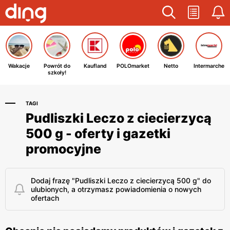
Wakacje
Powrót do
Kaufland
POLOmarket
Netto
Intermarche
szkoły!
TAGI
Pudliszki Leczo z ciecierzycą
500 g - oferty i gazetki
promocyjne
Dodaj frazę "Pudliszki Leczo z ciecierzycą 500 g" do
ulubionych, a otrzymasz powiadomienia o nowych
ofertach