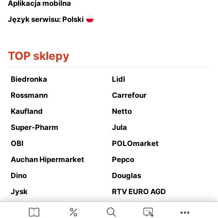
Aplikacja mobilna
Język serwisu: Polski
TOP sklepy
Biedronka
Lidl
Rossmann
Carrefour
Kaufland
Netto
Super-Pharm
Jula
OBI
POLOmarket
Auchan Hipermarket
Pepco
Dino
Douglas
Jysk
RTV EURO AGD
Action
Media Expert