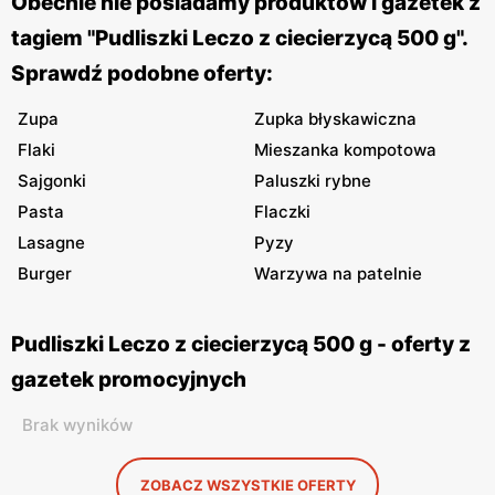
Obecnie nie posiadamy produktów i gazetek z
tagiem "Pudliszki Leczo z ciecierzycą 500 g".
Sprawdź podobne oferty:
Zupa
Zupka błyskawiczna
Flaki
Mieszanka kompotowa
Sajgonki
Paluszki rybne
Pasta
Flaczki
Lasagne
Pyzy
Burger
Warzywa na patelnie
Pudliszki Leczo z ciecierzycą 500 g - oferty z
gazetek promocyjnych
Brak wyników
ZOBACZ WSZYSTKIE OFERTY