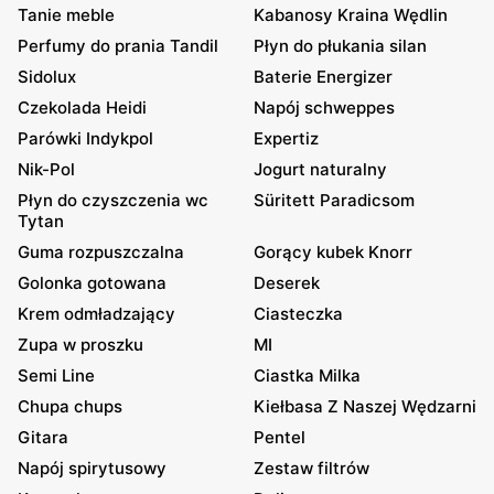
Tanie meble
Kabanosy Kraina Wędlin
Perfumy do prania Tandil
Płyn do płukania silan
Sidolux
Baterie Energizer
Czekolada Heidi
Napój schweppes
Parówki Indykpol
Expertiz
Nik-Pol
Jogurt naturalny
Płyn do czyszczenia wc
Süritett Paradicsom
Tytan
Guma rozpuszczalna
Gorący kubek Knorr
Golonka gotowana
Deserek
Krem odmładzający
Ciasteczka
Zupa w proszku
MI
Semi Line
Ciastka Milka
Chupa chups
Kiełbasa Z Naszej Wędzarni
Gitara
Pentel
Napój spirytusowy
Zestaw filtrów