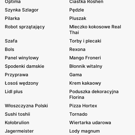
Optima
Ciastka Roshen
Szynka Szlagor
Pędzle
Pilarka
Pluszak
Robot sprzątający
Mleczko kokosowe Real
Thai
Szafa
Torby i plecaki
Bols
Rexona
Panel winylowy
Mango Froneri
Spodenki damskie
Błonnik witalny
Przyprawa
Gama
Łosoś wędzony
Krem kakaowy
Lidl plus
Poduszka dekoracyjna
Florina
Włoszczyzna Polski
Pizza Hortex
Sushi toshii
Tornado
Kołobrulion
Wiertarka udarowa
Jagermeister
Lody magnum