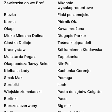
Zawieszka do wc Bref
Alkohole
wysokoprocentowe
Bluzka
Flaki po zamojsku
Karma
Piórnik Ok.
Okap
Kawa mrożona
Mleko Mleczna Dolina
Długopis Parker
Ciastka Delicje
Taśma klejąca deli
Krasnystaw
Sól kamienna Kłodawska
Musztarda Pegaz
Zapiekanka
Okap podszafkowy Beko
Nik-Pol
Kiełbasa Lady
Kuchenka Gorenje
Smak Mak
Podłoga
Serdelki
Lech
Wiejskie ziemniaczki
Pasta do zębów Colgate
Berlinki
Paso
Barszcz czerwony
Big milk