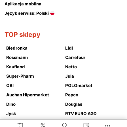
Aplikacja mobilna
Język serwisu: Polski
TOP sklepy
Biedronka
Lidl
Rossmann
Carrefour
Kaufland
Netto
Super-Pharm
Jula
OBI
POLOmarket
Auchan Hipermarket
Pepco
Dino
Douglas
Jysk
RTV EURO AGD
Action
Media Expert