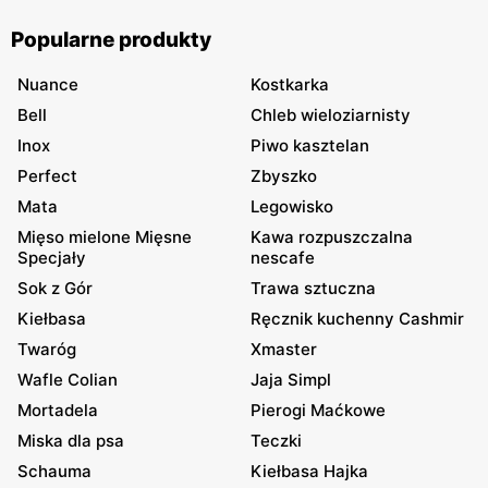
Popularne produkty
Nuance
Kostkarka
Bell
Chleb wieloziarnisty
Inox
Piwo kasztelan
Perfect
Zbyszko
Mata
Legowisko
Mięso mielone Mięsne
Kawa rozpuszczalna
Specjały
nescafe
Sok z Gór
Trawa sztuczna
Kiełbasa
Ręcznik kuchenny Cashmir
Twaróg
Xmaster
Wafle Colian
Jaja Simpl
Mortadela
Pierogi Maćkowe
Miska dla psa
Teczki
Schauma
Kiełbasa Hajka