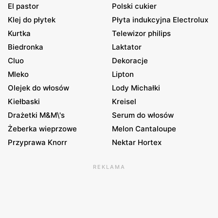
El pastor
Polski cukier
Klej do płytek
Płyta indukcyjna Electrolux
Kurtka
Telewizor philips
Biedronka
Laktator
Cluo
Dekoracje
Mleko
Lipton
Olejek do włosów
Lody Michałki
Kiełbaski
Kreisel
Drażetki M&M\'s
Serum do włosów
Żeberka wieprzowe
Melon Cantaloupe
Przyprawa Knorr
Nektar Hortex
REKLAMA