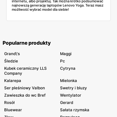
internetu, albo projektuj. Tak można krótko podsumować
najnowszą generację laptopów Lenovo Yoga. Teraz masz
możliwość wybrać model dla siebie!
Popularne produkty
Grand\'s
Maggi
Śledzie
Pc
Kubek ceramiczny LLS
Cytryna
Company
Kalarepa
Mielonka
Ser pleśniowy Valbon
Swetry i bluzy
Zawieszka do wc Bref
Wentylator
Rosół
Gerard
Bluewear
Sałata rzymska