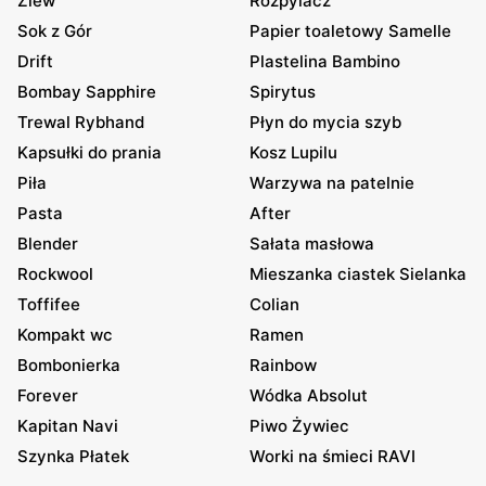
Zlew
Rozpylacz
Sok z Gór
Papier toaletowy Samelle
Drift
Plastelina Bambino
Bombay Sapphire
Spirytus
Trewal Rybhand
Płyn do mycia szyb
Kapsułki do prania
Kosz Lupilu
Piła
Warzywa na patelnie
Pasta
After
Blender
Sałata masłowa
Rockwool
Mieszanka ciastek Sielanka
Toffifee
Colian
Kompakt wc
Ramen
Bombonierka
Rainbow
Forever
Wódka Absolut
Kapitan Navi
Piwo Żywiec
Szynka Płatek
Worki na śmieci RAVI