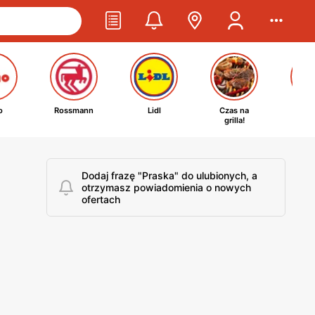
o
Rossmann
Lidl
Czas na
Ta
grilla!
kosm
Dodaj frazę "Praska" do ulubionych, a
otrzymasz powiadomienia o nowych
ofertach