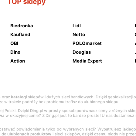
TOP sklepy
Biedronka
Lidl
Kaufland
Netto
OBI
POLOmarket
Dino
Douglas
Action
Media Expert
e
oraz
katalogi
sklepów i dużych sieci handlowych. Dzięki geolokalizacji
c w trakcie podróży bez problemu trafisz do ulubionego sklepu.
łej Polski. Dzięki Ding.pl w prosty sposób porównasz ceny z różnych skl
wa
w okazyjnej cenie? Z Ding.pl jest to bardzo proste! U nas dostanies
stawać powiadomienia tylko od wybranych sieci? Wypatrujesz jakieg
a do
ulubionych produktów
i sieci sklepów, dzięki czemu nigdy nie prz