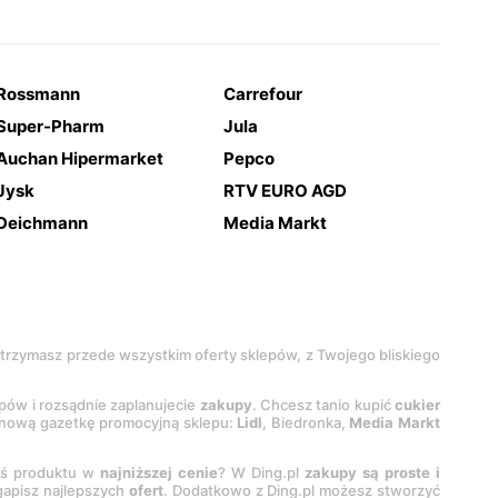
Rossmann
Carrefour
Super-Pharm
Jula
Auchan Hipermarket
Pepco
Jysk
RTV EURO AGD
Deichmann
Media Markt
 otrzymasz przede wszystkim oferty sklepów, z Twojego bliskiego
epów i rozsądnie zaplanujecie
zakupy
. Chcesz tanio kupić
cukier
z nową gazetkę promocyjną sklepu:
Lidl
, Biedronka,
Media Markt
oś produktu w
najniższej cenie
? W Ding.pl
zakupy są proste i
egapisz najlepszych
ofert
. Dodatkowo z Ding.pl możesz stworzyć