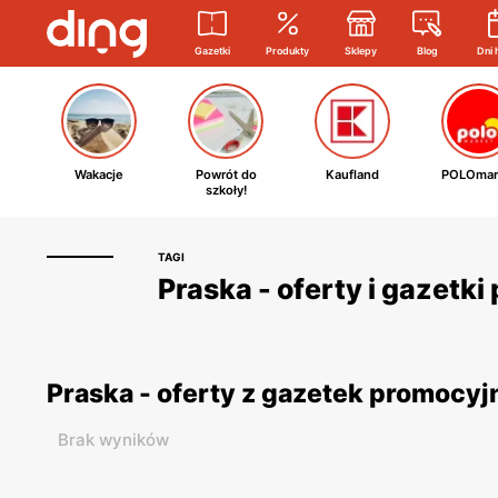
Gazetki
Produkty
Sklepy
Blog
Dni 
Wakacje
Powrót do
Kaufland
POLOmar
szkoły!
TAGI
Praska - oferty i gazetk
Praska - oferty z gazetek promocy
Brak wyników