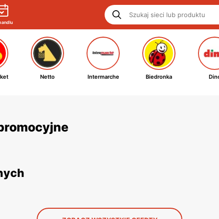
handlu
ket
Netto
Intermarche
Biedronka
Din
i promocyjne
jnych