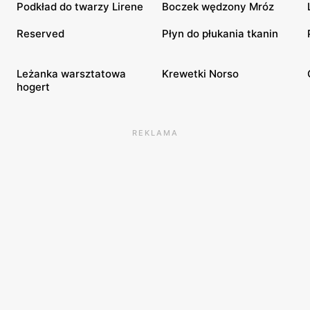
Podkład do twarzy Lirene
Boczek wędzony Mróz
Reserved
Płyn do płukania tkanin
Leżanka warsztatowa
Krewetki Norso
hogert
REKLAMA