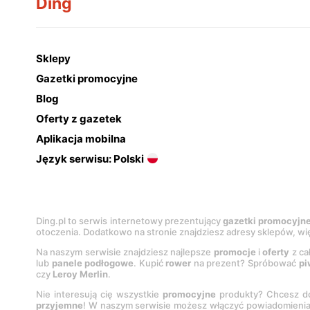
Ding
Sklepy
Gazetki promocyjne
Blog
Oferty z gazetek
Aplikacja mobilna
Język serwisu: Polski
Ding.pl to serwis internetowy prezentujący
gazetki promocyjn
otoczenia. Dodatkowo na stronie znajdziesz adresy sklepów, wię
Na naszym serwisie znajdziesz najlepsze
promocje
i
oferty
z ca
lub
panele podłogowe
. Kupić
rower
na prezent? Spróbować
pi
czy
Leroy Merlin
.
Nie interesują cię wszystkie
promocyjne
produkty? Chcesz do
przyjemne
! W naszym serwisie możesz włączyć powiadomieni