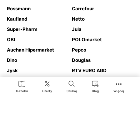
Rossmann
Carrefour
Kaufland
Netto
Super-Pharm
Jula
OBI
POLOmarket
Auchan Hipermarket
Pepco
Dino
Douglas
Jysk
RTV EURO AGD
Action
Media Expert
Deichmann
Media Markt
Gazetki
Oferty
Szukaj
Blog
Więcej
Ding.pl to serwis internetowy prezentujący
gazetki promocyjne
oraz
katalogi
sklepów i dużych sieci handlowych. Dzięki
geolokalizacji otrzymasz przede wszystkim oferty sklepów, z
Twojego bliskiego otoczenia. Dodatkowo na stronie znajdziesz
adresy sklepów, więc w trakcie podróży bez problemu trafisz do
ulubionego sklepu.