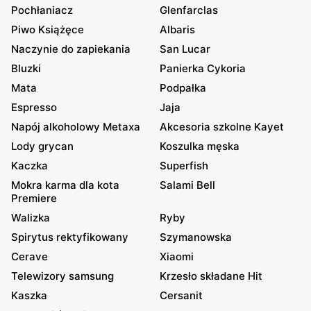
Pochłaniacz
Glenfarclas
Piwo Książęce
Albaris
Naczynie do zapiekania
San Lucar
Bluzki
Panierka Cykoria
Mata
Podpałka
Espresso
Jaja
Napój alkoholowy Metaxa
Akcesoria szkolne Kayet
Lody grycan
Koszulka męska
Kaczka
Superfish
Mokra karma dla kota
Salami Bell
Premiere
Walizka
Ryby
Spirytus rektyfikowany
Szymanowska
Cerave
Xiaomi
Telewizory samsung
Krzesło składane Hit
Kaszka
Cersanit