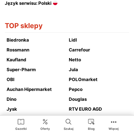
Język serwisu: Polski
TOP sklepy
Biedronka
Lidl
Rossmann
Carrefour
Kaufland
Netto
Super-Pharm
Jula
OBI
POLOmarket
Auchan Hipermarket
Pepco
Dino
Douglas
Jysk
RTV EURO AGD
Action
Media Expert
Deichmann
Media Markt
Gazetki
Oferty
Szukaj
Blog
Więcej