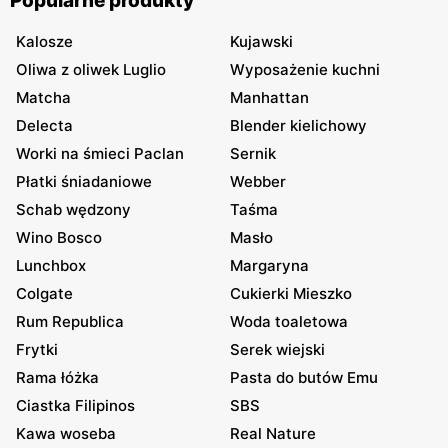
Popularne produkty
Kalosze
Kujawski
Oliwa z oliwek Luglio
Wyposażenie kuchni
Matcha
Manhattan
Delecta
Blender kielichowy
Worki na śmieci Paclan
Sernik
Płatki śniadaniowe
Webber
Schab wędzony
Taśma
Wino Bosco
Masło
Lunchbox
Margaryna
Colgate
Cukierki Mieszko
Rum Republica
Woda toaletowa
Frytki
Serek wiejski
Rama łóżka
Pasta do butów Emu
Ciastka Filipinos
SBS
Kawa woseba
Real Nature