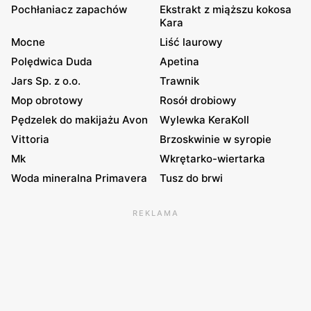
Pochłaniacz zapachów
Ekstrakt z miąższu kokosa
Kara
Mocne
Liść laurowy
Polędwica Duda
Apetina
Jars Sp. z o.o.
Trawnik
Mop obrotowy
Rosół drobiowy
Pędzelek do makijażu Avon
Wylewka KeraKoll
Vittoria
Brzoskwinie w syropie
Mk
Wkrętarko-wiertarka
Woda mineralna Primavera
Tusz do brwi
REKLAMA