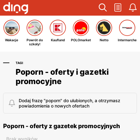
Wakacje
Powrót do
Kaufland
POLOmarket
Netto
Intermarche
szkoły!
TAGI
Poporn - oferty i gazetki
promocyjne
Dodaj frazę "poporn" do ulubionych, a otrzymasz
powiadomienia o nowych ofertach
Poporn - oferty z gazetek promocyjnych
Brak wyników