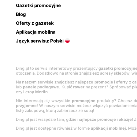
Gazetki promocyjne
Blog
Oferty z gazetek
Aplikacja mobilna
Język serwisu: Polski
Ding.pl to serwis internetowy prezentujący
gazetki promocyjn
otoczenia. Dodatkowo na stronie znajdziesz adresy sklepów, wię
Na naszym serwisie znajdziesz najlepsze
promocje
i
oferty
z ca
lub
panele podłogowe
. Kupić
rower
na prezent? Spróbować
pi
czy
Leroy Merlin
.
Nie interesują cię wszystkie
promocyjne
produkty? Chcesz do
przyjemne
! W naszym serwisie możesz włączyć powiadomieni
listę zakupową, którą zabierzesz ze sobą!
Ding.pl jest wszędzie tam, gdzie
najlepsze promocje
i
okazje
! 
Ding.pl jest dostępne również w formie
aplikacji mobilnej
. Moż