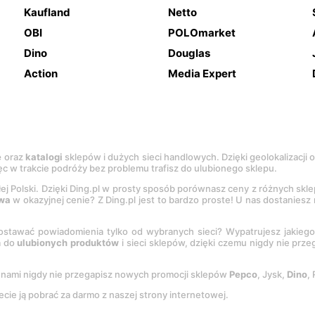
Kaufland
Netto
OBI
POLOmarket
Dino
Douglas
Action
Media Expert
e
oraz
katalogi
sklepów i dużych sieci handlowych. Dzięki geolokalizacji
c w trakcie podróży bez problemu trafisz do ulubionego sklepu.
łej Polski. Dzięki Ding.pl w prosty sposób porównasz ceny z różnych skl
wa
w okazyjnej cenie? Z Ding.pl jest to bardzo proste! U nas dostanies
stawać powiadomienia tylko od wybranych sieci? Wypatrujesz jakieg
a do
ulubionych produktów
i sieci sklepów, dzięki czemu nigdy nie prz
Z nami nigdy nie przegapisz nowych promocji sklepów
Pepco
, Jysk,
Dino
,
ecie ją pobrać za darmo z naszej strony internetowej.