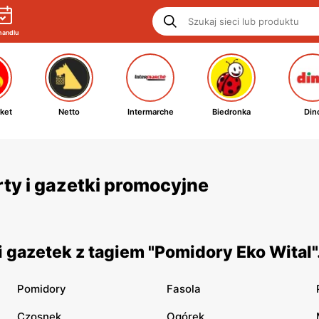
handlu
ket
Netto
Intermarche
Biedronka
Din
rty i gazetki promocyjne
 gazetek z tagiem "Pomidory Eko Wital"
Pomidory
Fasola
Czosnek
Ogórek