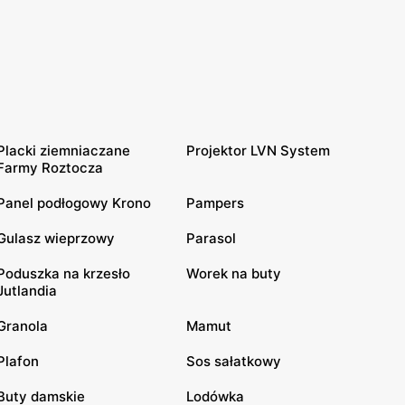
Placki ziemniaczane
Projektor LVN System
Farmy Roztocza
Panel podłogowy Krono
Pampers
Gulasz wieprzowy
Parasol
Poduszka na krzesło
Worek na buty
Jutlandia
Granola
Mamut
Plafon
Sos sałatkowy
Buty damskie
Lodówka