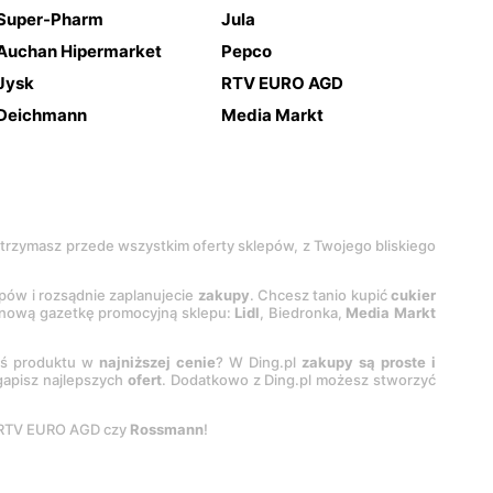
Super-Pharm
Jula
Auchan Hipermarket
Pepco
Jysk
RTV EURO AGD
Deichmann
Media Markt
 otrzymasz przede wszystkim oferty sklepów, z Twojego bliskiego
epów i rozsądnie zaplanujecie
zakupy
. Chcesz tanio kupić
cukier
z nową gazetkę promocyjną sklepu:
Lidl
, Biedronka,
Media Markt
oś produktu w
najniższej cenie
? W Ding.pl
zakupy są proste i
egapisz najlepszych
ofert
. Dodatkowo z Ding.pl możesz stworzyć
 RTV EURO AGD czy
Rossmann
!