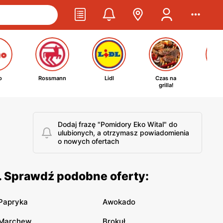
o
Rossmann
Lidl
Czas na
Ta
grilla!
kosm
Dodaj frazę "Pomidory Eko Wital" do
ulubionych, a otrzymasz powiadomienia
o nowych ofertach
. Sprawdź podobne oferty:
Papryka
Awokado
Marchew
Brokuł