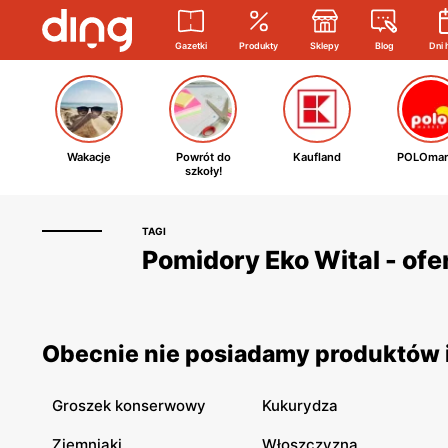
Gazetki
Produkty
Sklepy
Blog
Dni 
Wakacje
Powrót do
Kaufland
POLOmar
szkoły!
TAGI
Pomidory Eko Wital - ofe
Obecnie nie posiadamy produktów i
Groszek konserwowy
Kukurydza
Ziemniaki
Włoszczyzna