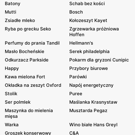
Batony
Schab bez kości
Mutti
Bosch
Zsiadłe mleko
Kołozeszyt Kayet
Ryba po grecku Seko
Zgrzewarka próżniowa
Hoffen
Perfumy do prania Tandil
Hellmann's
Masło Bocheńskie
Serek philadelphia
Odkurzacz Parkside
Pokarm dla gryzoni Cunipic
Happy
Przybory biurowe
Kawa mielona Fort
Parówki
Okładka na zeszyt Oxford
Napój energetyczny
Stolik
Puree
Ser polmlek
Maślanka Krasnystaw
Maszynka do mielenia
Musztarda Pegaz
mięsa
Warka
Wino białe Hans Greyl
Groszek konserwowy
C&A