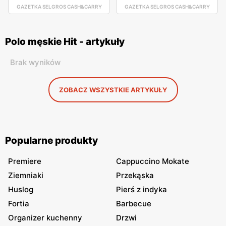
GAZETKA SELGROS CASH&CARRY
GAZETKA SELGROS CASH&CARRY
Polo męskie Hit - artykuły
Brak wyników
ZOBACZ WSZYSTKIE ARTYKUŁY
Popularne produkty
Premiere
Cappuccino Mokate
Ziemniaki
Przekąska
Huslog
Pierś z indyka
Fortia
Barbecue
Organizer kuchenny
Drzwi