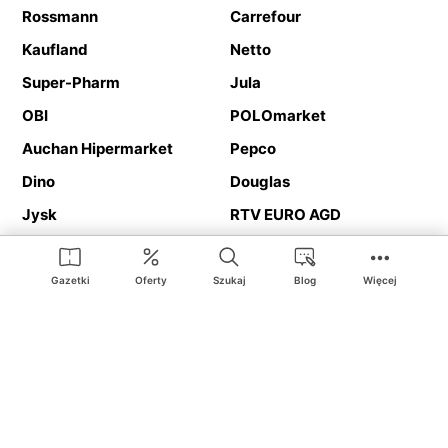
Rossmann
Carrefour
Kaufland
Netto
Super-Pharm
Jula
OBI
POLOmarket
Auchan Hipermarket
Pepco
Dino
Douglas
Jysk
RTV EURO AGD
Action
Media Expert
Deichmann
Media Markt
Gazetki
Oferty
Szukaj
Blog
Więcej
Ding.pl to serwis internetowy prezentujący
gazetki promocyjne
oraz
katalogi
sklepów i dużych sieci handlowych. Dzięki
geolokalizacji otrzymasz przede wszystkim oferty sklepów, z
Twojego bliskiego otoczenia. Dodatkowo na stronie znajdziesz
adresy sklepów, więc w trakcie podróży bez problemu trafisz do
ulubionego sklepu.