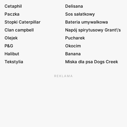
Cetaphil
Delisana
Paczka
Sos sałatkowy
Stopki Caterpillar
Bateria umywalkowa
Clan campbell
Napój spirytusowy Grant\'s
Olejek
Pucharek
P&G
Okocim
Halibut
Banana
Tekstylia
Miska dla psa Dogs Creek
REKLAMA