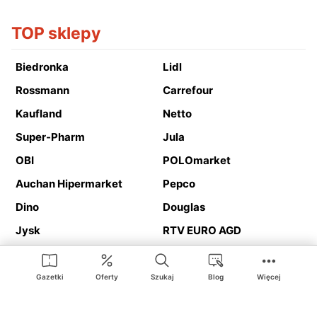
TOP sklepy
Biedronka
Lidl
Rossmann
Carrefour
Kaufland
Netto
Super-Pharm
Jula
OBI
POLOmarket
Auchan Hipermarket
Pepco
Dino
Douglas
Jysk
RTV EURO AGD
Action
Media Expert
Deichmann
Media Markt
Gazetki
Oferty
Szukaj
Blog
Więcej