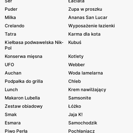
Ser
Łaciata
Puder
Zupa w proszku
Milka
Ananas San Lucar
Crelando
Wyposażenie łazienki
Tatra
Karma dla kota
Kiełbasa podwawelska Nik-
Kubuś
Pol
Konserwa mięsna
Kotlety
UFO
Webber
Auchan
Woda lamelarna
Podpałka do grilla
Chleb
Lunch
Krem nawilżający
Makaron Lubella
Samsonite
Zestaw obiadowy
Łóżko
Smak
Jaja K!
Esmara
Samochodzik
Piwo Perła
Pochłaniacz