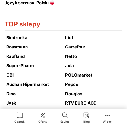
Język serwisu: Polski
TOP sklepy
Biedronka
Lidl
Rossmann
Carrefour
Kaufland
Netto
Super-Pharm
Jula
OBI
POLOmarket
Auchan Hipermarket
Pepco
Dino
Douglas
Jysk
RTV EURO AGD
Action
Media Expert
Deichmann
Media Markt
Gazetki
Oferty
Szukaj
Blog
Więcej