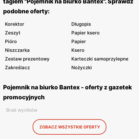
tagiem "Pojemnik na biurko Bantex". Sprawdź
podobne oferty:
Korektor
Długopis
Zeszyt
Papier ksero
Pióro
Papier
Niszczarka
Ksero
Zestaw prezentowy
Karteczki samoprzylepne
Zakreślacz
Nożyczki
Pojemnik na biurko Bantex - oferty z gazetek
promocyjnych
Brak wyników
ZOBACZ WSZYSTKIE OFERTY