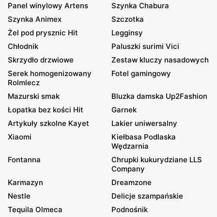
Panel winylowy Artens
Szynka Chabura
Szynka Animex
Szczotka
Żel pod prysznic Hit
Legginsy
Chłodnik
Paluszki surimi Vici
Skrzydło drzwiowe
Zestaw kluczy nasadowych
Serek homogenizowany
Fotel gamingowy
Rolmlecz
Mazurski smak
Bluzka damska Up2Fashion
Łopatka bez kości Hit
Garnek
Artykuły szkolne Kayet
Lakier uniwersalny
Xiaomi
Kiełbasa Podlaska
Wędzarnia
Fontanna
Chrupki kukurydziane LLS
Company
Karmazyn
Dreamzone
Nestle
Delicje szampańskie
Tequila Olmeca
Podnośnik