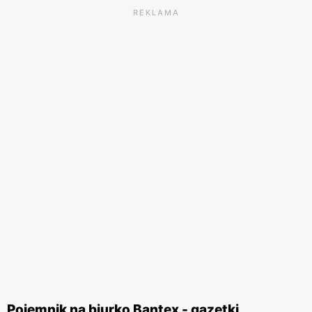
REKLAMA
Pojemnik na biurko Bantex - gazetki