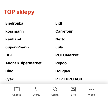
TOP sklepy
Biedronka
Lidl
Rossmann
Carrefour
Kaufland
Netto
Super-Pharm
Jula
OBI
POLOmarket
Auchan Hipermarket
Pepco
Dino
Douglas
Jysk
RTV EURO AGD
Action
Media Expert
Deichmann
Media Markt
Gazetki
Oferty
Szukaj
Blog
Więcej