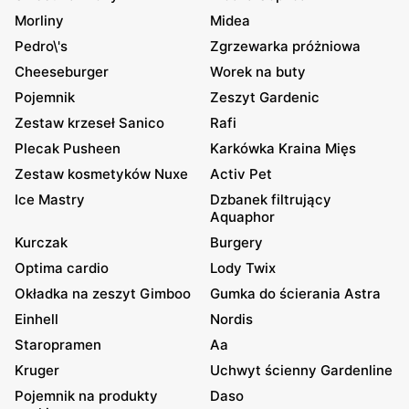
Morliny
Midea
Pedro\'s
Zgrzewarka próżniowa
Cheeseburger
Worek na buty
Pojemnik
Zeszyt Gardenic
Zestaw krzeseł Sanico
Rafi
Plecak Pusheen
Karkówka Kraina Mięs
Zestaw kosmetyków Nuxe
Activ Pet
Ice Mastry
Dzbanek filtrujący
Aquaphor
Kurczak
Burgery
Optima cardio
Lody Twix
Okładka na zeszyt Gimboo
Gumka do ścierania Astra
Einhell
Nordis
Staropramen
Aa
Kruger
Uchwyt ścienny Gardenline
Pojemnik na produkty
Daso