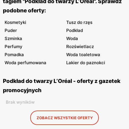
tagiem "Podkład do twarzy L’Oréal". Sprawdź
podobne oferty:
Kosmetyki
Tusz do rzęs
Puder
Podkład
Szminka
Woda
Perfumy
Rozświetlacz
Pomadka
Woda toaletowa
Woda perfumowana
Lakier do paznokci
Podkład do twarzy L’Oréal - oferty z gazetek
promocyjnych
Brak wyników
ZOBACZ WSZYSTKIE OFERTY