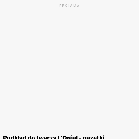
REKLAMA
Podkład do twarzy L’Oréal - gazetki