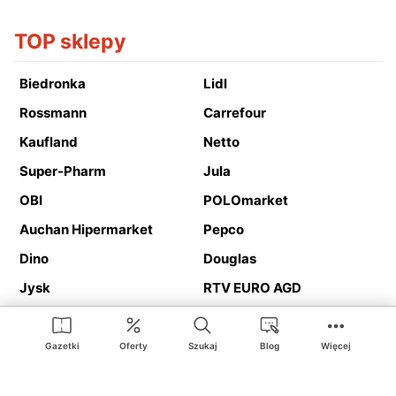
TOP sklepy
Biedronka
Lidl
Rossmann
Carrefour
Kaufland
Netto
Super-Pharm
Jula
OBI
POLOmarket
Auchan Hipermarket
Pepco
Dino
Douglas
Jysk
RTV EURO AGD
Action
Media Expert
Deichmann
Media Markt
Gazetki
Oferty
Szukaj
Blog
Więcej