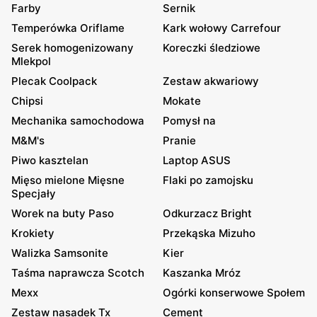
Farby
Sernik
Temperówka Oriflame
Kark wołowy Carrefour
Serek homogenizowany
Koreczki śledziowe
Mlekpol
Plecak Coolpack
Zestaw akwariowy
Chipsi
Mokate
Mechanika samochodowa
Pomysł na
M&M's
Pranie
Piwo kasztelan
Laptop ASUS
Mięso mielone Mięsne
Flaki po zamojsku
Specjały
Worek na buty Paso
Odkurzacz Bright
Krokiety
Przekąska Mizuho
Walizka Samsonite
Kier
Taśma naprawcza Scotch
Kaszanka Mróz
Mexx
Ogórki konserwowe Społem
Zestaw nasadek Tx
Cement