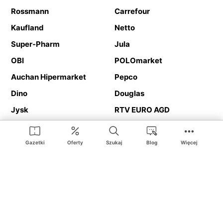
Rossmann
Carrefour
Kaufland
Netto
Super-Pharm
Jula
OBI
POLOmarket
Auchan Hipermarket
Pepco
Dino
Douglas
Jysk
RTV EURO AGD
Action
Media Expert
Deichmann
Media Markt
Gazetki
Oferty
Szukaj
Blog
Więcej
Ding.pl to serwis internetowy prezentujący
gazetki promocyjne
oraz
katalogi
sklepów i dużych sieci handlowych. Dzięki
geolokalizacji otrzymasz przede wszystkim oferty sklepów, z
Twojego bliskiego otoczenia. Dodatkowo na stronie znajdziesz
adresy sklepów, więc w trakcie podróży bez problemu trafisz do
ulubionego sklepu.