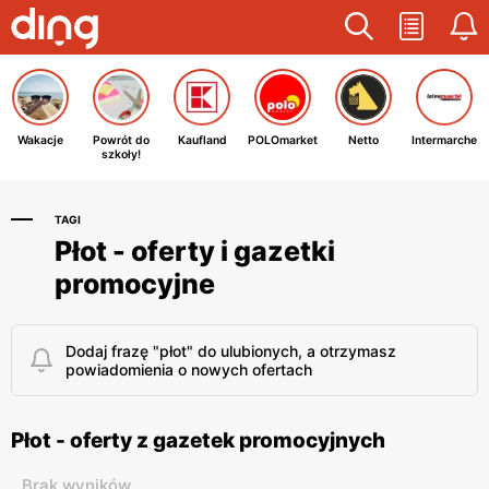
Wakacje
Powrót do
Kaufland
POLOmarket
Netto
Intermarche
szkoły!
TAGI
Płot - oferty i gazetki
promocyjne
Dodaj frazę "płot" do ulubionych, a otrzymasz
powiadomienia o nowych ofertach
Płot - oferty z gazetek promocyjnych
Brak wyników