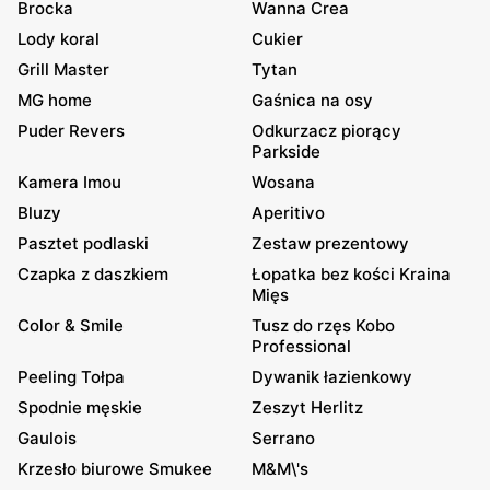
Brocka
Wanna Crea
Lody koral
Cukier
Grill Master
Tytan
MG home
Gaśnica na osy
Puder Revers
Odkurzacz piorący
Parkside
Kamera Imou
Wosana
Bluzy
Aperitivo
Pasztet podlaski
Zestaw prezentowy
Czapka z daszkiem
Łopatka bez kości Kraina
Mięs
Color & Smile
Tusz do rzęs Kobo
Professional
Peeling Tołpa
Dywanik łazienkowy
Spodnie męskie
Zeszyt Herlitz
Gaulois
Serrano
Krzesło biurowe Smukee
M&M\'s