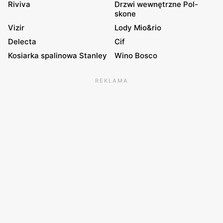
Riviva
Drzwi wewnętrzne Pol-
skone
Vizir
Lody Mio&rio
Delecta
Cif
Kosiarka spalinowa Stanley
Wino Bosco
REKLAMA